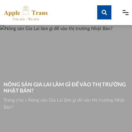
Skip
to
content
Tìm kiếm
NÔNG SẢN GIA LAI LÀM GÌ ĐỂ VÀO THỊ TRƯỜNG
NHẬT BẢN?
Trang chủ
»
Nông sản Gia Lai làm gì để vào thị trường Nhật
Bản?