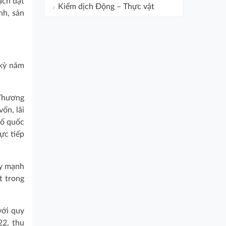
ạch đạt
Kiểm dịch Động – Thực vật
nh, sản
 kỳ năm
 Thương
ốn, lãi
số quốc
ực tiếp
ẩy mạnh
t trong
với quy
22, thu