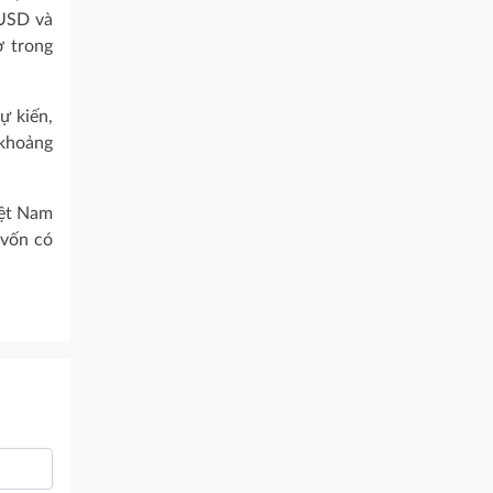
 USD và
ở trong
ự kiến,
 khoảng
iệt Nam
 vốn có