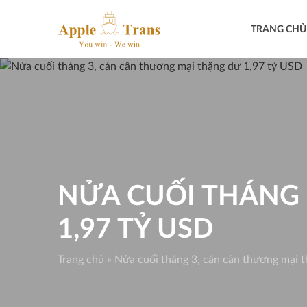
Skip
to
TRANG CHỦ
content
NỬA CUỐI THÁNG 
1,97 TỶ USD
Trang chủ
»
Nửa cuối tháng 3, cán cân thương mại 