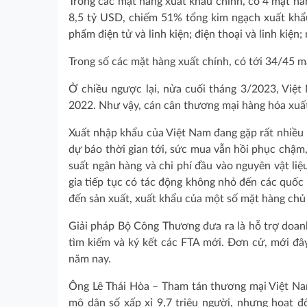
Trong các mặt hàng xuất khẩu chính, có 4 mặt hà
8,5 tỷ USD, chiếm 51% tổng kim ngạch xuất khẩu
phẩm điện tử và linh kiện; điện thoại và linh kiệ
Trong số các mặt hàng xuất chính, có tới 34/45 
Ở chiều ngược lại, nửa cuối tháng 3/2023, Việ
2022. Như vậy, cán cân thương mại hàng hóa xuất
Xuất nhập khẩu của Việt Nam đang gặp rất nhiều 
dự báo thời gian tới, sức mua vẫn hồi phục chậm, 
suất ngân hàng và chi phí đầu vào nguyên vật li
gia tiếp tục có tác động không nhỏ đến các quốc
đến sản xuất, xuất khẩu của một số mặt hàng chủ l
Giải pháp Bộ Công Thương đưa ra là hỗ trợ doan
tìm kiếm và ký kết các FTA mới. Đơn cử, mới đây
năm nay.
Ông Lê Thái Hòa – Tham tán thương mại Việt Nam 
mô dân số xấp xỉ 9,7 triệu người, nhưng hoạt độ