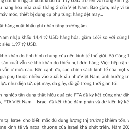
ng đạt kim ngạch xuất khẩu từ 1 tỷ USD trở lên với tổng kim ng
 hàng hóa nửa cuối tháng 3 của Việt Nam. Bao gồm, máy vi tí
n; máy móc, thiết bị dụng cụ phụ tùng; hàng dệt may…
mặt hàng xuất khẩu ghi nhận tăng trưởng âm.
t Nam nhập khẩu 14,4 tỷ USD hàng hóa, giảm 16% so với cùng
 siêu 1,97 tỷ USD.
khó khăn do tình hình chung của nền kinh tế thế giới. Bộ Công
sản xuất vẫn sẽ khó khăn do thiếu hụt đơn hàng. Việc tiếp cận v
ệu vẫn ở mức cao. Bên cạnh đó, các chính sách kinh tế của một 
 gia phụ thuộc nhiều vào xuất khẩu như Việt Nam, ảnh hưởng tr
ực như điện tử, dệt may, da giày, đồ gỗ trong thời gian tới.
h nghiệp tận dụng thật hiệu quả các FTA đã ký kết cũng như đ
, FTA Việt Nam – Israel đã kết thúc đàm phán và dự kiến ký kế
tại Israel cho biết, mặc dù dung lượng thị trường khiêm tốn, 
ng kinh tế và ngoại thương của Israel khá phát triển. Năm 20