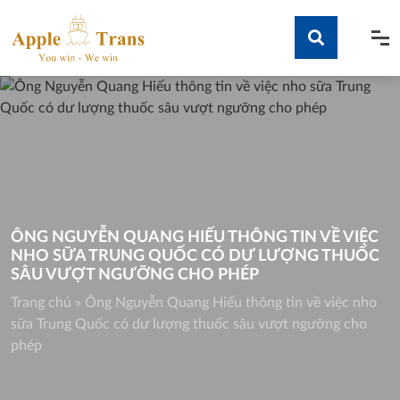
Skip
to
content
Tìm kiếm
ÔNG NGUYỄN QUANG HIẾU THÔNG TIN VỀ VIỆC
NHO SỮA TRUNG QUỐC CÓ DƯ LƯỢNG THUỐC
SÂU VƯỢT NGƯỠNG CHO PHÉP
Trang chủ
»
Ông Nguyễn Quang Hiếu thông tin về việc nho
sữa Trung Quốc có dư lượng thuốc sâu vượt ngưỡng cho
phép