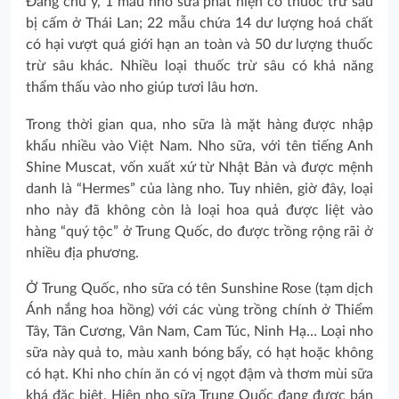
Đáng chú ý, 1 mẫu nho sữa phát hiện có thuốc trừ sâu
bị cấm ở Thái Lan; 22 mẫu chứa 14 dư lượng hoá chất
có hại vượt quá giới hạn an toàn và 50 dư lượng thuốc
trừ sâu khác. Nhiều loại thuốc trừ sâu có khả năng
thẩm thấu vào nho giúp tươi lâu hơn.
Trong thời gian qua, nho sữa là mặt hàng được nhập
khẩu nhiều vào Việt Nam. Nho sữa, với tên tiếng Anh
Shine Muscat, vốn xuất xứ từ Nhật Bản và được mệnh
danh là “Hermes” của làng nho. Tuy nhiên, giờ đây, loại
nho này đã không còn là loại hoa quả được liệt vào
hàng “quý tộc” ở Trung Quốc, do được trồng rộng rãi ở
nhiều địa phương.
Ở Trung Quốc, nho sữa có tên Sunshine Rose (tạm dịch
Ánh nắng hoa hồng) với các vùng trồng chính ở Thiểm
Tây, Tân Cương, Vân Nam, Cam Túc, Ninh Hạ… Loại nho
sữa này quả to, màu xanh bóng bẩy, có hạt hoặc không
có hạt. Khi nho chín ăn có vị ngọt đậm và thơm mùi sữa
khá đặc biệt. Hiện nho sữa Trung Quốc đang được bán