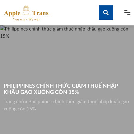
Skip
to
content
Tìm kiếm
PHILIPPINES CHÍNH THỨC GIẢM THUẾ NHẬP
KHẨU GẠO XUỐNG CÒN 15%
Trang chủ
»
Philippines chính thức giảm thuế nhập khẩu gạo
xuống còn 15%