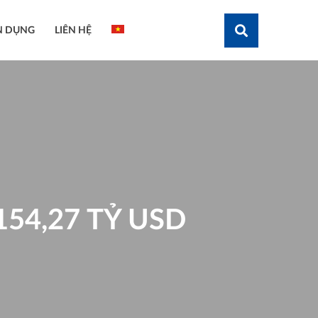
N DỤNG
LIÊN HỆ
Tìm kiếm
54,27 TỶ USD