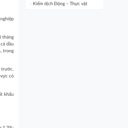
Kiểm dịch Động – Thực vật
 nghiệp
i tháng
 cả dầu
, trong
 trước.
 vực có
ất khẩu
m 1,3%;