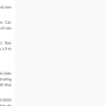
với kim
ớc. Các
 số này
D. Tính
 1,9 tỷ
ễn biến
 trường
ết khai
02/2023
hặng dư