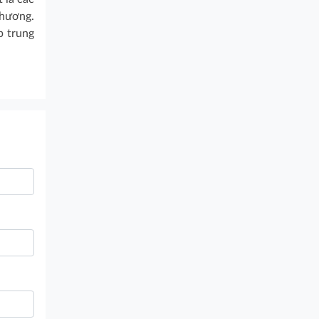
phương.
p trung