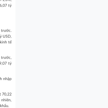
6,07 tỷ
 trước.
tỷ USD,
kinh tế
 trước,
9,07 tỷ
ch nhập
t 70,22
 nhiên,
 khẩu.