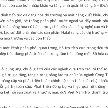
 khẩu luôn cao hơn nhập khẩu và tăng bình quân khoảng 6 – 8%/
ịnh tiếp tục đa dạng hóa thị trường và mặt hàng xuất khẩu, ch
yên biên giới, hệ thống phân phối nước ngoài và đẩy mạnh phá
t khẩu hàng hóa có hàm lượng chế biến sâu, công nghệ cao và tỷ
i, tạo sự đột phá như các sản phẩm Halal sang các thị trường Hồ
óa môi trường và các bon thấp…
h một kênh phân phối quan trọng, hỗ trợ tích cực trong tiêu t
iệp tiêu dùng; phát triển các trung tâm tiêu dùng mới. Số hóa c
uỗi cung ứng, chuỗi giá trị của các ngành dựa trên các lợi thế so
 giá trị gia tăng, tăng cường năng lực tự chủ của ngành Công 
c nâng cấp và phát triển hoàn chỉnh hệ sinh thái xuất nhập kh
i giá trị toàn cầu. Phát triển đồng bộ và hiệu quả hệ thống 
óa kết nối sản xuất và thương mại, đưa Việt Nam trở thành tr
 chuẩn cao về chất lượng của các thị trường xuất khẩu, đặc biệt