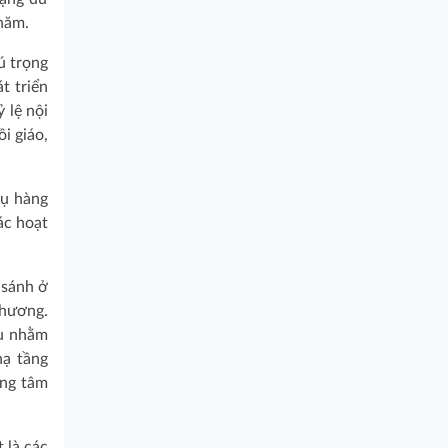
năm.
ú trọng
t triển
 lệ nội
i giáo,
hụ hàng
ác hoạt
 sánh ở
Thương.
ẩu nhằm
hạ tầng
ung tâm
 là các