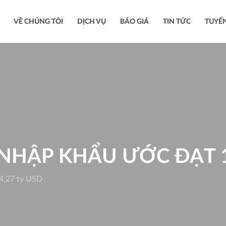
VỀ CHÚNG TÔI
DỊCH VỤ
BÁO GIÁ
TIN TỨC
TUYỂ
 NHẬP KHẨU ƯỚC ĐẠT 1
54,27 tỷ USD