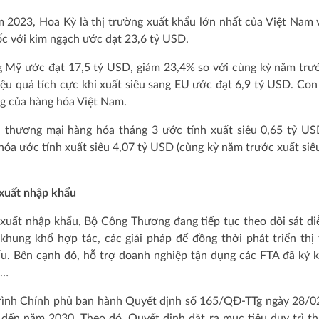
 2023, Hoa Kỳ là thị trường xuất khẩu lớn nhất của Việt Nam 
ốc với kim ngạch ước đạt 23,6 tỷ USD.
ng Mỹ ước đạt 17,5 tỷ USD, giảm 23,4% so với cùng kỳ năm trư
iệu quả tích cực khi xuất siêu sang EU ước đạt 6,9 tỷ USD. Con
ng của hàng hóa Việt Nam.
 thương mại hàng hóa tháng 3 ước tính xuất siêu 0,65 tỷ US
óa ước tính xuất siêu 4,07 tỷ USD (cùng kỳ năm trước xuất siêu
xuất nhập khẩu
xuất nhập khẩu, Bộ Công Thương đang tiếp tục theo dõi sát di
khung khổ hợp tác, các giải pháp để đồng thời phát triển thị
u. Bên cạnh đó, hỗ trợ doanh nghiệp tận dụng các FTA đã ký k
u…
trình Chính phủ ban hành Quyết định số 165/QĐ-TTg ngày 28/
đến năm 2030. Theo đó, Quyết định đặt ra mục tiêu duy trì t