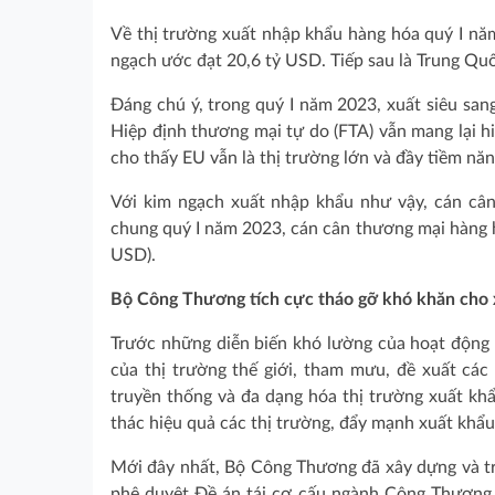
Về thị trường xuất nhập khẩu hàng hóa quý I năm
ngạch ước đạt 20,6 tỷ USD. Tiếp sau là Trung Qu
Đáng chú ý, trong quý I năm 2023, xuất siêu sa
Hiệp định thương mại tự do (FTA) vẫn mang lại h
cho thấy EU vẫn là thị trường lớn và đầy tiềm nă
Với kim ngạch xuất nhập khẩu như vậy, cán cân
chung quý I năm 2023, cán cân thương mại hàng h
USD).
Bộ Công Thương tích cực tháo gỡ khó khăn cho 
Trước những diễn biến khó lường của hoạt động 
của thị trường thế giới, tham mưu, đề xuất các 
truyền thống và đa dạng hóa thị trường xuất khẩ
thác hiệu quả các thị trường, đẩy mạnh xuất khẩ
Mới đây nhất, Bộ Công Thương đã xây dựng và 
phê duyệt Đề án tái cơ cấu ngành Công Thương 