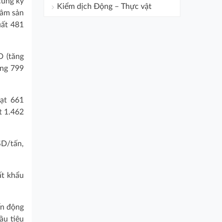
cùng kỳ
Kiểm dịch Động – Thực vật
lâm sản
uất 481
D (tăng
ợng 799
đạt 661
t 1.462
SD/tấn,
ất khẩu
ến động
ầu tiêu