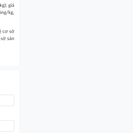
g); giá
ồng/kg,
ệ cơ sở
 sở sản