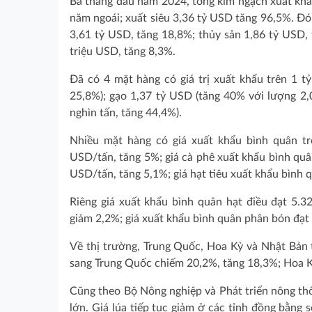
Ba tháng đầu năm 2024, tổng kim ngạch xuất khẩ
năm ngoái; xuất siêu 3,36 tỷ USD tăng 96,5%. Đó
3,61 tỷ USD, tăng 18,8%; thủy sản 1,86 tỷ USD, 
triệu USD, tăng 8,3%.
Đã có 4 mặt hàng có giá trị xuất khẩu trên 1 
25,8%); gạo 1,37 tỷ USD (tăng 40% với lượng 2,0
nghìn tấn, tăng 44,4%).
Nhiều mặt hàng có giá xuất khẩu bình quân tr
USD/tấn, tăng 5%; giá cà phê xuất khẩu bình quâ
USD/tấn, tăng 5,1%; giá hạt tiêu xuất khẩu bình
Riêng giá xuất khẩu bình quân hạt điều đạt 5.
giảm 2,2%; giá xuất khẩu bình quân phân bón đạ
Về thị trường, Trung Quốc, Hoa Kỳ và Nhật Bản tiế
sang Trung Quốc chiếm 20,2%, tăng 18,3%; Hoa 
Cũng theo Bộ Nông nghiệp và Phát triển nông thô
lớn. Giá lúa tiếp tục giảm ở các tỉnh đồng bằng 