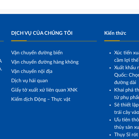
DỊCH VỤ CỦA CHÚNG TÔI
Kiến thức
Vận chuyển đường biển
Xúc tiến xu
cầm lợi thế
A
Vận chuyển đường hàng không
Xuất khẩu r
,
Vận chuyển nội địa
Quốc: Chọn
Dịch vụ hải quan
đường dài
Giấy tờ xuất xứ liên quan XNK
Khai phá t
từ phụ phẩ
Kiểm dịch Động – Thực vật
Sẽ thiết lậ
trái cây và
Ưu tiên th
thủy sản x
Thụy Sĩ ró