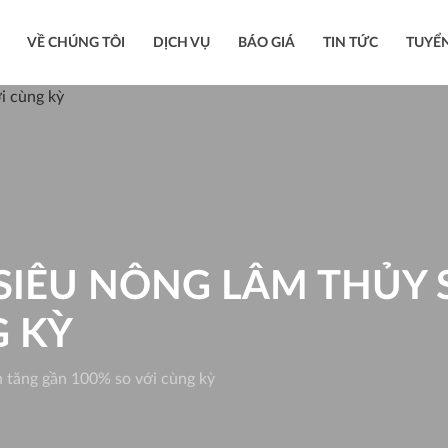
VỀ CHÚNG TÔI
DỊCH VỤ
BÁO GIÁ
TIN TỨC
TUYỂ
T SIÊU NÔNG LÂM THỦY
G KỲ
n tăng gần 100% so với cùng kỳ