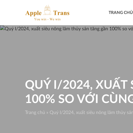
Skip
to
TRANG CHỦ
content
QUÝ I/2024, XUẤ
100% SO VỚI CÙN
Trang chủ
»
Quý I/2024, xuất siêu nông lâm thủy sả