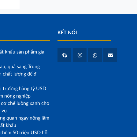
KẾT NỐI
ất khẩu sản phẩm gia
au, quả sang Trung
 chất lượng để đi
hị trường hàng tỷ USD
m nông nghiệp
p cơ chế luồng xanh cho
o vụ
ông quan ngay nông lâm
uất khẩu
t thêm 50 triệu USD hỗ