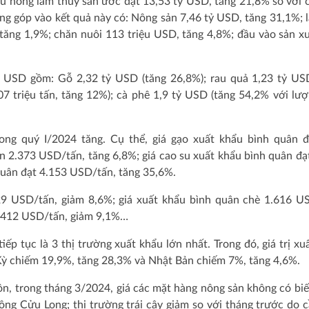
u nông lâm thủy sản ước đạt 13,53 tỷ USD, tăng 21,8% so với 
ng góp vào kết quả này có: Nông sản 7,46 tỷ USD, tăng 31,1%; 
tăng 1,9%; chăn nuôi 113 triệu USD, tăng 4,8%; đầu vào sản x
tỷ USD gồm: Gỗ 2,32 tỷ USD (tăng 26,8%); rau quả 1,23 tỷ US
7 triệu tấn, tăng 12%); cà phê 1,9 tỷ USD (tăng 54,2% với lư
ong quý I/2024 tăng. Cụ thể, giá gạo xuất khẩu bình quân 
n 2.373 USD/tấn, tăng 6,8%; giá cao su xuất khẩu bình quân đạ
 quân đạt 4.153 USD/tấn, tăng 35,6%.
329 USD/tấn, giảm 8,6%; giá xuất khẩu bình quân chè 1.616 U
t 412 USD/tấn, giảm 9,1%…
p tục là 3 thị trường xuất khẩu lớn nhất. Trong đó, giá trị xu
Kỳ chiếm 19,9%, tăng 28,3% và Nhật Bản chiếm 7%, tăng 4,6%.
n, trong tháng 3/2024, giá các mặt hàng nông sản không có bi
sông Cửu Long; thị trường trái cây giảm so với tháng trước do c