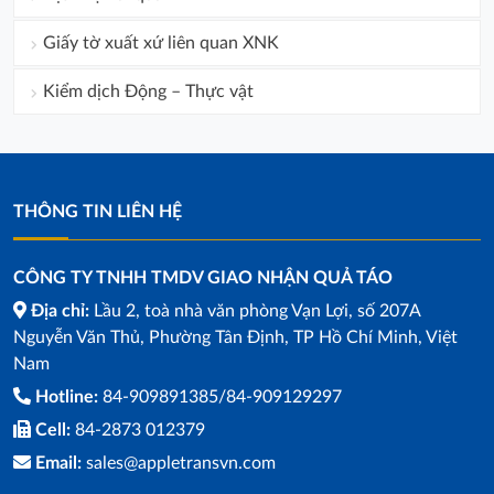
Giấy tờ xuất xứ liên quan XNK
Kiểm dịch Động – Thực vật
THÔNG TIN LIÊN HỆ
CÔNG TY TNHH TMDV GIAO NHẬN QUẢ TÁO
Địa chỉ:
Lầu 2, toà nhà văn phòng Vạn Lợi, số 207A
Nguyễn Văn Thủ, Phường Tân Định, TP Hồ Chí Minh, Việt
Nam
Hotline:
84-909891385/84-909129297
Cell:
84-2873 012379
Email:
sales@appletransvn.com