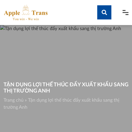
Skip
to
content
Tìm kiếm
TẬN DỤNG LỢI THẾ THÚC ĐẨY XUẤT KHẨU SANG
THỊ TRƯỜNG ANH
Trang chủ
»
Tận dụng lợi thế thúc đẩy xuất khẩu sang thị
trường Anh