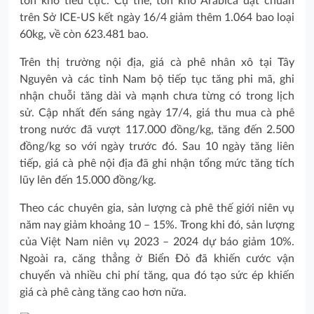
tồn kho tiêu cực. Cụ thể, tồn kho Arabica đạt chuẩn
trên Sở ICE-US kết ngày 16/4 giảm thêm 1.064 bao loại
60kg, về còn 623.481 bao.
Trên thị trường nội địa, giá cà phê nhân xô tại Tây
Nguyên và các tỉnh Nam bộ tiếp tục tăng phi mã, ghi
nhận chuỗi tăng dài và mạnh chưa từng có trong lịch
sử. Cập nhất đến sáng ngày 17/4, giá thu mua cà phê
trong nước đã vượt 117.000 đồng/kg, tăng đến 2.500
đồng/kg so với ngày trước đó. Sau 10 ngày tăng liên
tiếp, giá cà phê nội địa đã ghi nhận tổng mức tăng tích
lũy lên đến 15.000 đồng/kg.
Theo các chuyên gia, sản lượng cà phê thế giới niên vụ
năm nay giảm khoảng 10 – 15%. Trong khi đó, sản lượng
của Việt Nam niên vụ 2023 – 2024 dự báo giảm 10%.
Ngoài ra, căng thẳng ở Biển Đỏ đã khiến cước vận
chuyển và nhiều chi phí tăng, qua đó tạo sức ép khiến
giá cà phê càng tăng cao hơn nữa.