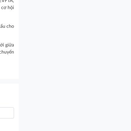
 EVFTA,
 cơ hội
hẩu cho
ới giữa
 chuyển