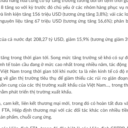
hẩu hàng hoá cũng có sự tăng trưởng tương đối ổn định thời gi
 8 tăng so với kỳ trước đó chủ yếu ở các nhóm hàng phục vụ 
à linh kiện tăng 156 triệu USD (tương ứng tăng 3,8%); vải các lo
nguyên liệu tăng 67 triệu USD (tương ứng tăng 16,6%); phân 
 của cả nước đạt 208,27 tỷ USD, giảm 15,9% (tương ứng giảm 3
tăng trong thời gian tới. Song mức tăng trưởng sẽ khó có sự đ
inh tế toàn cầu đang ở mức cao nhất trong nhiều năm, tác động
 Việt Nam trong thời gian tới khi nước ta là nền kinh tế có độ 
về gần thị trường tiêu thụ để giảm thiểu các rủi ro gián đoạ
uồn cung của các thị trường xuất khẩu của Việt Nam…, trong th
hằm phát triển thị trường xuất khẩu.
, cam kết, liên kết thương mại mới, trong đó có hoàn tất đưa v
nh FTA, Hiệp định thương mại với các đối tác khác còn nhiều ti
ản phẩm, chuỗi cung ứng.