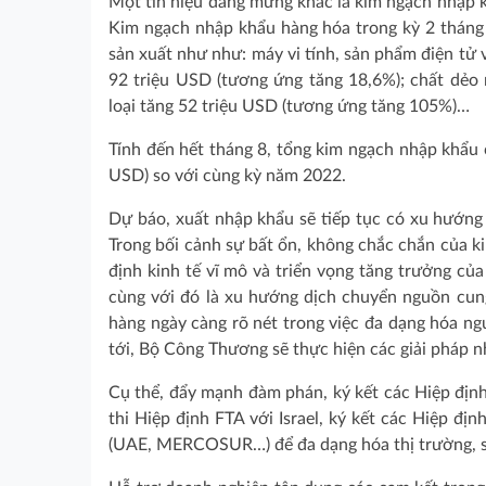
Một tín hiệu đáng mừng khác là kim ngạch nhập k
Kim ngạch nhập khẩu hàng hóa trong kỳ 2 tháng
sản xuất như như: máy vi tính, sản phẩm điện tử v
92 triệu USD (tương ứng tăng 18,6%); chất dẻo 
loại tăng 52 triệu USD (tương ứng tăng 105%)…
Tính đến hết tháng 8, tổng kim ngạch nhập khẩu
USD) so với cùng kỳ năm 2022.
Dự báo, xuất nhập khẩu sẽ tiếp tục có xu hướng 
Trong bối cảnh sự bất ổn, không chắc chắn của k
định kinh tế vĩ mô và triển vọng tăng trưởng của
cùng với đó là xu hướng dịch chuyển nguồn cung 
hàng ngày càng rõ nét trong việc đa dạng hóa ng
tới, Bộ Công Thương sẽ thực hiện các giải pháp n
Cụ thể, đẩy mạnh đàm phán, ký kết các Hiệp định
thi Hiệp định FTA với Israel, ký kết các Hiệp đị
(UAE, MERCOSUR…) để đa dạng hóa thị trường, s