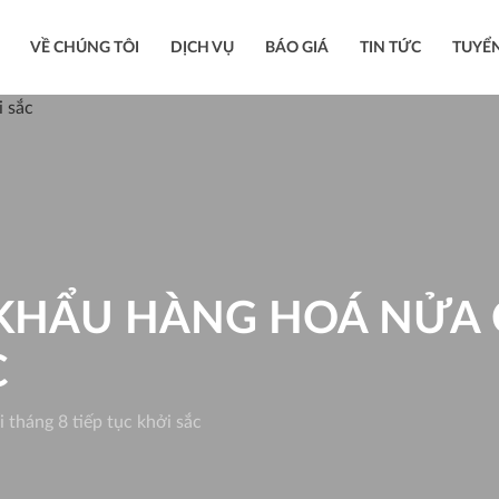
VỀ CHÚNG TÔI
DỊCH VỤ
BÁO GIÁ
TIN TỨC
TUYỂ
 KHẨU HÀNG HOÁ NỬA 
C
 tháng 8 tiếp tục khởi sắc