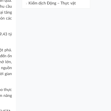
an qua.
Kiểm dịch Động – Thực vật
nhu cầu
ại tăng
bón các
9,43 tỷ
ột phá.
 đến ổn
mở lớn,
n nguồn
ời gian
ào thực
ềm năng