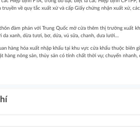
các Hiệp định FTA, trong đó đặc biệt là các Hiệp định CPTPP,
ruyền về quy tắc xuất xứ và cấp Giấy chứng nhận xuất xứ, các
 thôn đàm phán với Trung Quốc mở cửa thêm thị trường xuất k
 da xanh, dừa tươi, bơ, dứa, vú sữa, chanh, dưa lưới…
quan hàng hóa xuất nhập khẩu tại khu vực cửa khẩu thuộc biên gi
ặt hàng nông sản, thủy sản có tính chất thời vụ; chuyển nhanh,
hí