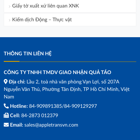
Giấy tờ xuất xứ liên quan XNK
Kiểm dịch Động – Thực vật
THÔNG TIN LIÊN HỆ
CÔNG TY TNHH TMDV GIAO NHẬN QUẢ TÁO
Địa chỉ:
Lầu 2, toà nhà văn phòng Vạn Lợi, số 207A
Nguyễn Văn Thủ, Phường Tân Định, TP Hồ Chí Minh, Việt
Nam
Hotline:
84-909891385/84-909129297
Cell:
84-2873 012379
Email:
sales@appletransvn.com