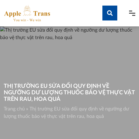
Skip
to
content
Tìm kiếm
THỊ TRƯỜNG EU SỬA ĐỔI QUY ĐỊNH VỀ
NGƯỠNG DƯ LƯỢNG THUỐC BẢO VỆ THỰC VẬT
TRÊN RAU, HOA QUẢ
Trang chủ
»
Thị trường EU sửa đổi quy định về ngưỡng dư
lượng thuốc bảo vệ thực vật trên rau, hoa quả