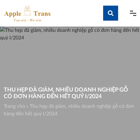
Skip
to
content
Tìm kiếm
THU HẸP ĐÀ GIẢM, NHIỀU DOANH NGHIỆP GỖ
CÓ ĐƠN HÀNG ĐẾN HẾT QUÝ I/2024
Trang chủ
»
Thu hẹp đà giảm, nhiều doanh nghiệp gỗ có đơn
hàng đến hết quý I/2024