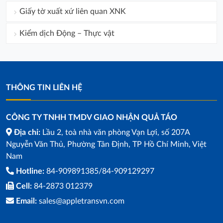
Giấy tờ xuất xứ liên quan XNK
Kiểm dịch Động – Thực vật
THÔNG TIN LIÊN HỆ
CÔNG TY TNHH TMDV GIAO NHẬN QUẢ TÁO
Địa chỉ:
Lầu 2, toà nhà văn phòng Vạn Lợi, số 207A
Nguyễn Văn Thủ, Phường Tân Định, TP Hồ Chí Minh, Việt
Nam
Hotline:
84-909891385/84-909129297
Cell:
84-2873 012379
Email:
sales@appletransvn.com