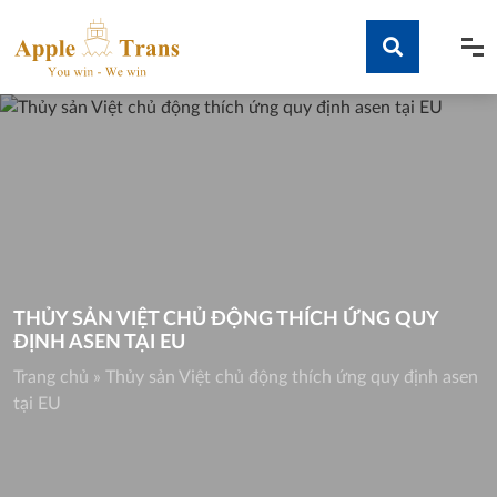
Skip
to
content
Tìm kiếm
THỦY SẢN VIỆT CHỦ ĐỘNG THÍCH ỨNG QUY
ĐỊNH ASEN TẠI EU
Trang chủ
»
Thủy sản Việt chủ động thích ứng quy định asen
tại EU