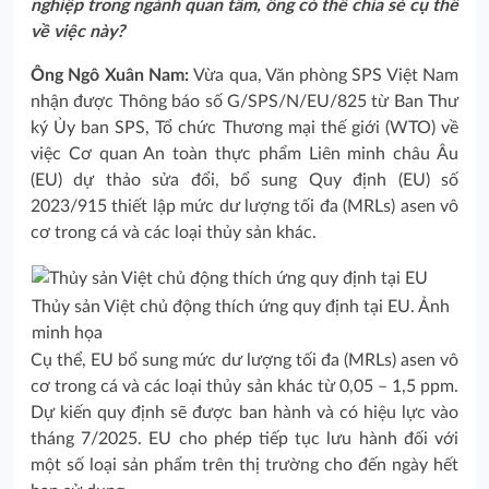
nghiệp trong ngành quan tâm, ông có thể chia sẻ cụ thể
về việc này?
Ông Ngô Xuân Nam:
Vừa qua, Văn phòng SPS Việt Nam
nhận được Thông báo số G/SPS/N/EU/825 từ Ban Thư
ký Ủy ban SPS, Tổ chức Thương mại thế giới (WTO) về
việc Cơ quan An toàn thực phẩm Liên minh châu Âu
(EU) dự thảo sửa đổi, bổ sung Quy định (EU) số
2023/915 thiết lập mức dư lượng tối đa (MRLs) asen vô
cơ trong cá và các loại thủy sản khác.
Thủy sản Việt chủ động thích ứng quy định tại EU. Ảnh
minh họa
Cụ thể, EU bổ sung mức dư lượng tối đa (MRLs) asen vô
cơ trong cá và các loại thủy sản khác từ 0,05 – 1,5 ppm.
Dự kiến quy định sẽ được ban hành và có hiệu lực vào
tháng 7/2025. EU cho phép tiếp tục lưu hành đối với
một số loại sản phẩm trên thị trường cho đến ngày hết