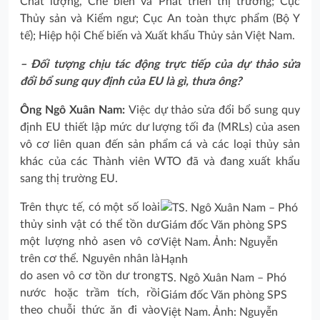
Chất lượng, Chế biến và Phát triển thị trường; Cục
Thủy sản và Kiểm ngư; Cục An toàn thực phẩm (Bộ Y
tế); Hiệp hội Chế biến và Xuất khẩu Thủy sản Việt Nam.
– Đối tượng chịu tác động trực tiếp của dự thảo sửa
đổi bổ sung quy định của EU là gì, thưa ông?
Ông Ngô Xuân Nam:
Việc dự thảo sửa đổi bổ sung quy
định EU thiết lập mức dư lượng tối đa (MRLs) của asen
vô cơ liên quan đến sản phẩm cá và các loại thủy sản
khác của các Thành viên WTO đã và đang xuất khẩu
sang thị trường EU.
Trên thực tế, có một số loài
thủy sinh vật có thể tồn dư
một lượng nhỏ asen vô cơ
trên cơ thể. Nguyên nhân là
do asen vô cơ tồn dư trong
TS. Ngô Xuân Nam – Phó
nước hoặc trầm tích, rồi
Giám đốc Văn phòng SPS
theo chuỗi thức ăn đi vào
Việt Nam. Ảnh: Nguyễn