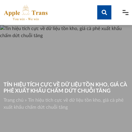
Skip
to
content
Tìm kiếm
TÍN HIỆU TÍCH CỰC VỀ DỮ LIỆU TỒN KHO, GIÁ CÀ
PHÊ XUẤT KHẨU CHẤM DỨT CHUỖI TĂNG
Trang chủ
»
Tín hiệu tích cực về dữ liệu tồn kho, giá cà phê
xuất khẩu chấm dứt chuỗi tăng