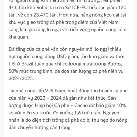
ro nguồn cung vẫn tiềm ẩn trên thị trường. Kết phiên
4/3, tồn kho Robusta trên Sở ICE-EU tiếp tục giảm 120
tấn, về còn 23.470 tấn. Hơn nữa, nắng nóng kéo dài tại
khu vực gieo trồng cà phê trọng điểm của Việt Nam
càng làm gia tăng lo ngại về triển vọng nguồn cung kém
khả quan.
Đà tăng của cà phê vẫn còn nguyên mối lo ngại thiếu
hụt nguồn cung, đồng USD giảm, tồn kho giảm và thời
tiết ở Brazil tuần qua chỉ có lượng mưa tương đương
50% mức trung bình, đe dọa sản lượng cà phê niên vụ
2024/2025.
Tại nhà cung cấp Việt Nam, hoạt động thu hoạch cà phê
của niên vụ 2023 – 2024 đã gần như kết thúc. Sản
lượng được Hiệp hội Cà phê – Cacao dự báo giảm 10%
so với niên vụ trước đó xuống 1,6 triệu tấn. Nguyên
nhân là do diện tích trồng cà phê có bị thu hẹp do nông
dân chuyển hướng cân trồng.