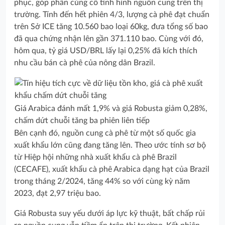
phục, góp phần củng cố tình hình nguồn cung trên thị
trường. Tính đến hết phiên 4/3, lượng cà phê đạt chuẩn
trên Sở ICE tăng 10.560 bao loại 60kg, đưa tổng số bao
đã qua chứng nhận lên gần 371.110 bao. Cùng với đó,
hôm qua, tỷ giá USD/BRL lấy lại 0,25% đã kích thích
nhu cầu bán cà phê của nông dân Brazil.
Giá Arabica đánh mất 1,9% và giá Robusta giảm 0,28%,
chấm dứt chuỗi tăng ba phiên liên tiếp
Bên cạnh đó, nguồn cung cà phê từ một số quốc gia
xuất khẩu lớn cũng đang tăng lên. Theo ước tính sơ bộ
từ Hiệp hội những nhà xuất khẩu cà phê Brazil
(CECAFE), xuất khẩu cà phê Arabica dạng hạt của Brazil
trong tháng 2/2024, tăng 44% so với cùng kỳ năm
2023, đạt 2,97 triệu bao.
Giá Robusta suy yếu dưới áp lực kỹ thuật, bất chấp rủi