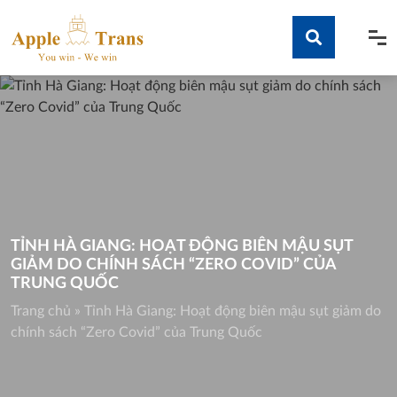
Skip
to
content
Tìm kiếm
TỈNH HÀ GIANG: HOẠT ĐỘNG BIÊN MẬU SỤT
GIẢM DO CHÍNH SÁCH “ZERO COVID” CỦA
TRUNG QUỐC
Trang chủ
»
Tỉnh Hà Giang: Hoạt động biên mậu sụt giảm do
chính sách “Zero Covid” của Trung Quốc