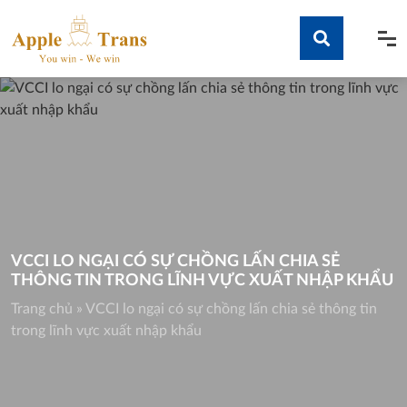
Skip
to
content
Tìm kiếm
VCCI LO NGẠI CÓ SỰ CHỒNG LẤN CHIA SẺ
THÔNG TIN TRONG LĨNH VỰC XUẤT NHẬP KHẨU
Trang chủ
»
VCCI lo ngại có sự chồng lấn chia sẻ thông tin
trong lĩnh vực xuất nhập khẩu