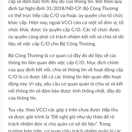
cấp sẽ đảm bảo tính đầy đủ của thông tin. Bởi theo quy
định tại Nghị định 31/2018/NĐ-CP, Bộ Công Thương
có thể trực tiếp cấp C/O và/hoặc ủy quyền cho tổ chức
khác cấp. Hiện nay, ngoài VCCI còn có một số đơn vị, tổ
chức khác được ủy quyền cấp C/O. Các tổ chức được
ủy quyền cũng phải có trách nhiệm kết nối và chia sẻ dữ
liệu về việc cấp C/O cho Bộ Công Thương.
Bộ Công Thương là cơ quan có đầy đủ dữ liệu về các
thông tin liên quan đến việc cấp C/O. Mục đích chính
của quy định kết nối, chia sẻ thông tin về hoạt động cấp
C/O là có được tất cả các thông tin liên quan đến hoạt
động này. Vì vậy, yêu cầu cơ quan quản lý chia sẻ và kết
nối thông tin sẽ đảm bảo được tính thống nhất, đầy đủ
của thông tin.
Tuy vậy, theo VCCI các góp ý trên chưa được tiếp thu
và được giải trình là “Đề nghị giữ như dự thảo để rõ
trách nhiệm đơn vị chủ quản cơ sở dữ liệu”. Trong
trường hợp trên, cơ quan chịu trách nhiệm quản lý các