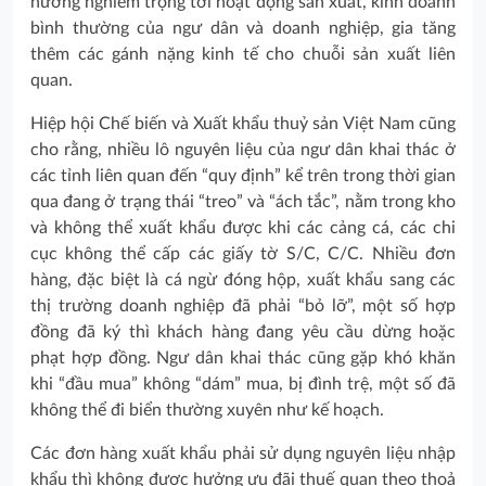
hưởng nghiêm trọng tới hoạt động sản xuất, kinh doanh
bình thường của ngư dân và doanh nghiệp, gia tăng
thêm các gánh nặng kinh tế cho chuỗi sản xuất liên
quan.
Hiệp hội Chế biến và Xuất khẩu thuỷ sản Việt Nam cũng
cho rằng, nhiều lô nguyên liệu của ngư dân khai thác ở
các tỉnh liên quan đến “quy định” kể trên trong thời gian
qua đang ở trạng thái “treo” và “ách tắc”, nằm trong kho
và không thể xuất khẩu được khi các cảng cá, các chi
cục không thể cấp các giấy tờ S/C, C/C. Nhiều đơn
hàng, đặc biệt là cá ngừ đóng hộp, xuất khẩu sang các
thị trường doanh nghiệp đã phải “bỏ lỡ”, một số hợp
đồng đã ký thì khách hàng đang yêu cầu dừng hoặc
phạt hợp đồng. Ngư dân khai thác cũng gặp khó khăn
khi “đầu mua” không “dám” mua, bị đình trệ, một số đã
không thể đi biển thường xuyên như kế hoạch.
Các đơn hàng xuất khẩu phải sử dụng nguyên liệu nhập
khẩu thì không được hưởng ưu đãi thuế quan theo thoả