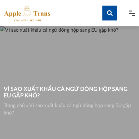
Skip
to
content
Tìm kiếm
VÌ SAO XUẤT KHẨU CÁ NGỪ ĐÓNG HỘP SANG
EU GẶP KHÓ?
Trang chủ
»
Vì sao xuất khẩu cá ngừ đóng hộp sang EU gặp
khó?