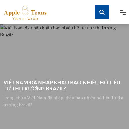
Skip
to
content
Tìm kiếm
VIỆT NAM ĐÃ NHẬP KHẨU BAO NHIÊU HỒ TIÊU
TỪ THỊ TRƯỜNG BRAZIL?
Trang chủ
»
Việt Nam đã nhập khẩu bao nhiêu hồ tiêu từ thị
trường Brazil?