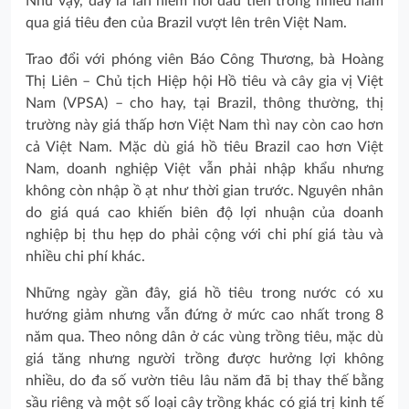
Như vậy, đây là lần hiếm hoi đầu tiên trong nhiều năm
qua giá tiêu đen của Brazil vượt lên trên Việt Nam.
Trao đổi với phóng viên Báo Công Thương, bà Hoàng
Thị Liên – Chủ tịch Hiệp hội Hồ tiêu và cây gia vị Việt
Nam (VPSA) – cho hay, tại Brazil, thông thường, thị
trường này giá thấp hơn Việt Nam thì nay còn cao hơn
cả Việt Nam. Mặc dù giá hồ tiêu Brazil cao hơn Việt
Nam, doanh nghiệp Việt vẫn phải nhập khẩu nhưng
không còn nhập ồ ạt như thời gian trước. Nguyên nhân
do giá quá cao khiến biên độ lợi nhuận của doanh
nghiệp bị thu hẹp do phải cộng với chi phí giá tàu và
nhiều chi phí khác.
Những ngày gần đây, giá hồ tiêu trong nước có xu
hướng giảm nhưng vẫn đứng ở mức cao nhất trong 8
năm qua. Theo nông dân ở các vùng trồng tiêu, mặc dù
giá tăng nhưng người trồng được hưởng lợi không
nhiều, do đa số vườn tiêu lâu năm đã bị thay thế bằng
sầu riêng và một số loại cây trồng khác có giá trị kinh tế