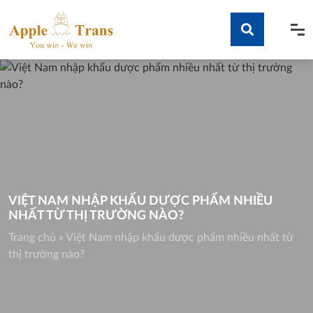
Skip
to
content
Tìm kiếm
VIỆT NAM NHẬP KHẨU DƯỢC PHẨM NHIỀU
NHẤT TỪ THỊ TRƯỜNG NÀO?
Trang chủ
»
Việt Nam nhập khẩu dược phẩm nhiều nhất từ
thị trường nào?