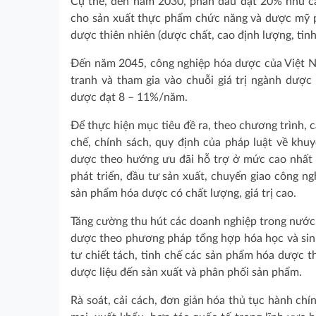
Cụ thể, đến năm 2030, phấn đấu đạt 20% nhu cầ
cho sản xuất thực phẩm chức năng và dược mỹ 
dược thiên nhiên (dược chất, cao định lượng, tin
Đến năm 2045, công nghiệp hóa dược của Việt Na
tranh và tham gia vào chuỗi giá trị ngành dượ
dược đạt 8 – 11%/năm.
Để thực hiện mục tiêu đề ra, theo chương trình, c
chế, chính sách, quy định của pháp luật về khuy
dược theo hướng ưu đãi hỗ trợ ở mức cao nhất v
phát triển, đầu tư sản xuất, chuyển giao công ng
sản phẩm hóa dược có chất lượng, giá trị cao.
Tăng cường thu hút các doanh nghiệp trong nước
dược theo phương pháp tổng hợp hóa học và sin
tư chiết tách, tinh chế các sản phẩm hóa dược thi
dược liệu đến sản xuất và phân phối sản phẩm.
Rà soát, cải cách, đơn giản hóa thủ tục hành chí