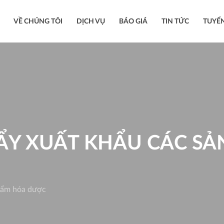
VỀ CHÚNG TÔI
DỊCH VỤ
BÁO GIÁ
TIN TỨC
TUYỂ
ẨY XUẤT KHẨU CÁC S
phẩm hóa dược