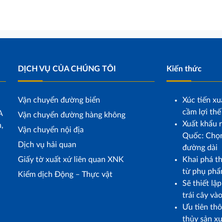
DỊCH VỤ CỦA CHÚNG TÔI
Kiến thức
Vận chuyển đường biển
Xúc tiến xu
cầm lợi thế
A
Vận chuyển đường hàng không
Xuất khẩu r
,
Vận chuyển nội địa
Quốc: Chọn
Dịch vụ hải quan
đường dài
Giấy tờ xuất xứ liên quan XNK
Khai phá t
từ phụ phẩ
Kiểm dịch Động – Thực vật
Sẽ thiết lậ
trái cây và
Ưu tiên th
thủy sản x