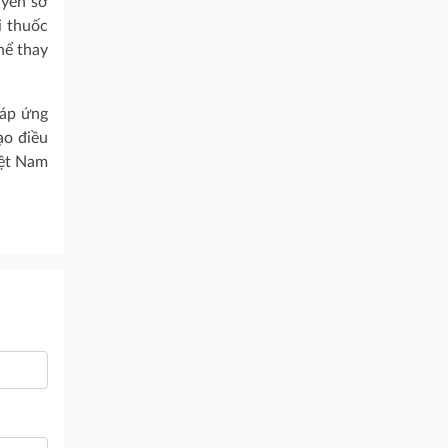
uyền sở
i thuốc
hể thay
đáp ứng
ạo điều
iệt Nam