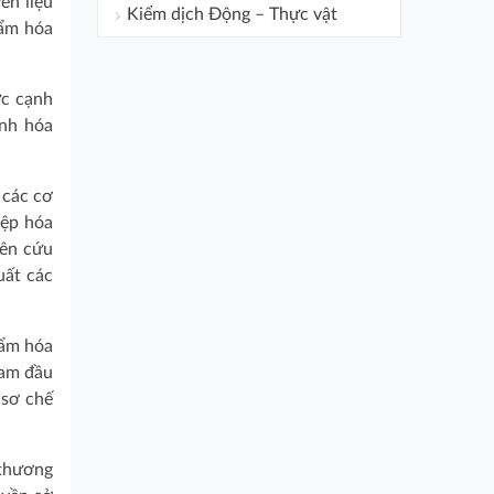
ên liệu
Kiểm dịch Động – Thực vật
hẩm hóa
ức cạnh
ành hóa
 các cơ
iệp hóa
iên cứu
uất các
hẩm hóa
Nam đầu
 sơ chế
 thương