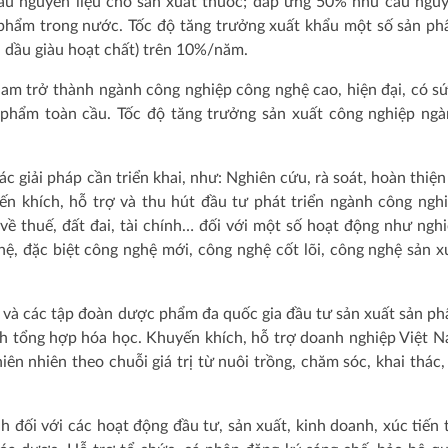
u nguyên liệu cho sản xuất thuốc; đáp ứng 50% nhu cầu nguy
phẩm trong nước. Tốc độ tăng trưởng xuất khẩu một số sản p
h dầu giàu hoạt chất) trên 10%/năm.
m trở thành ngành công nghiệp công nghệ cao, hiện đại, có s
c phẩm toàn cầu. Tốc độ tăng trưởng sản xuất công nghiệp ng
ác giải pháp cần triển khai, như: Nghiên cứu, rà soát, hoàn thiện
ến khích, hỗ trợ và thu hút đầu tư phát triển ngành công ngh
ề thuế, đất đai, tài chính… đối với một số hoạt động như ngh
hệ, đặc biệt công nghệ mới, công nghệ cốt lõi, công nghệ sản x
 và các tập đoàn dược phẩm đa quốc gia đầu tư sản xuất sản p
h tổng hợp hóa học. Khuyến khích, hỗ trợ doanh nghiệp Việt 
ên nhiên theo chuỗi giá trị từ nuôi trồng, chăm sóc, khai thác,
nh đối với các hoạt động đầu tư, sản xuất, kinh doanh, xúc tiến