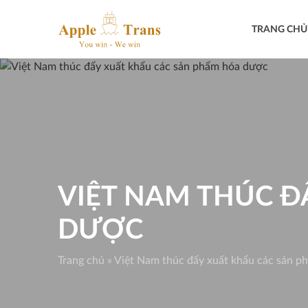
Skip
to
TRANG CHỦ
content
VIỆT NAM THÚC Đ
DƯỢC
Trang chủ
»
Việt Nam thúc đẩy xuất khẩu các sản 