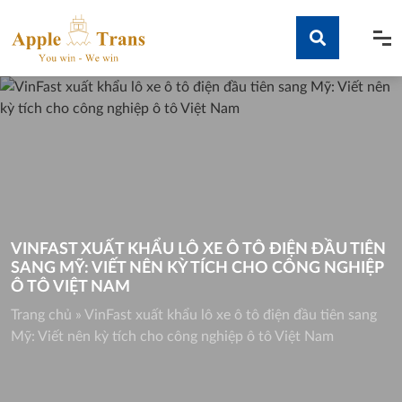
Skip
to
content
Tìm kiếm
VINFAST XUẤT KHẨU LÔ XE Ô TÔ ĐIỆN ĐẦU TIÊN
SANG MỸ: VIẾT NÊN KỲ TÍCH CHO CÔNG NGHIỆP
Ô TÔ VIỆT NAM
Trang chủ
»
VinFast xuất khẩu lô xe ô tô điện đầu tiên sang
Mỹ: Viết nên kỳ tích cho công nghiệp ô tô Việt Nam