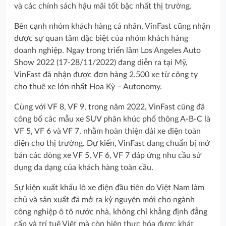
và các chính sách hậu mãi tốt bậc nhất thị trường.
Bên cạnh nhóm khách hàng cá nhân, VinFast cũng nhận
được sự quan tâm đặc biệt của nhóm khách hàng
doanh nghiệp. Ngay trong triển lãm Los Angeles Auto
Show 2022 (17-28/11/2022) đang diễn ra tại Mỹ,
VinFast đã nhận được đơn hàng 2.500 xe từ công ty
cho thuê xe lớn nhất Hoa Kỳ – Autonomy.
Cùng với VF 8, VF 9, trong năm 2022, VinFast cũng đã
công bố các mẫu xe SUV phân khúc phổ thông A-B-C là
VF 5, VF 6 và VF 7, nhằm hoàn thiện dải xe điện toàn
diện cho thị trường. Dự kiến, VinFast đang chuẩn bị mở
bán các dòng xe VF 5, VF 6, VF 7 đáp ứng nhu cầu sử
dụng đa dạng của khách hàng toàn cầu.
Sự kiện xuất khẩu lô xe điện đầu tiên do Việt Nam làm
chủ và sản xuất đã mở ra kỷ nguyên mới cho ngành
công nghiệp ô tô nước nhà, không chỉ khẳng định đẳng
cấp và trí tuệ Việt mà còn hiện thực hóa được khát