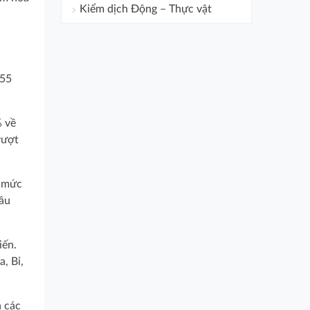
Kiểm dịch Động – Thực vật
655
% về
vượt
t mức
đầu
iến.
, Bỉ,
a các