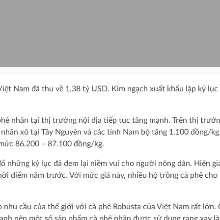
iệt Nam đã thu về 1,38 tỷ USD. Kim ngạch xuất khẩu lập kỷ lục 
hê nhân tại thị trường nội địa tiếp tục tăng mạnh. Trên thị trườ
hê nhân xô tại Tây Nguyên và các tỉnh Nam bộ tăng 1.100 đồng/kg
 mức 86.200 – 87.100 đồng/kg.
đổ những kỷ lục đã đem lại niềm vui cho người nông dân. Hiện gi
hời điểm năm trước. Với mức giá này, nhiều hộ trồng cà phê cho 
o nhu cầu của thế giới với cà phê Robusta của Việt Nam rất lớn.
g mạnh nên một số sản phẩm cà phê nhân được sử dụng rang xay l