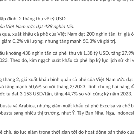
ủa Việt Nam ước đạt 438 nghìn tấn.
 qua, xuất khẩu cà phê của Việt Nam đạt 200 nghìn tấn, trị giá 
 giảm 0,2% về lượng, nhưng tăng mạnh 50,3% về giá trị.
ẩu khoảng 438 nghìn tấn cà phê, thu về 1,38 tỷ USD, tăng 27,9
023. Theo đó, kim ngạch xuất khẩu cà phê lập kỷ lục lịch sử khi 
ng tháng 2, giá xuất khẩu bình quân cà phê của Việt Nam ước đạ
và tăng mạnh 50,6% so với tháng 2/2023. Tính chung hai háng 
ớc ta đạt 3.153 USD/tấn, tăng 44,7% so với cùng kỳ năm 2023.
busta và Arabica, nhưng giảm xuất khẩu cà phê Excelsa và chế b
usta sang nhiều thị trường, như: Ý, Tây Ban Nha, Nga, Indonesia
sẽ chịu áp lực giảm trong thời gian tới do hoạt động bán tháo củ