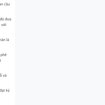
àn cầu
đó đưa
 với
ân là
 phê
á
ỗ và
đạt kỷ