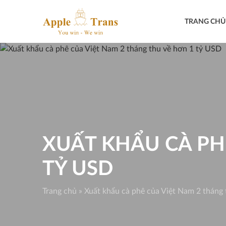
Skip
to
TRANG CHỦ
content
XUẤT KHẨU CÀ PH
TỶ USD
Trang chủ
»
Xuất khẩu cà phê của Việt Nam 2 tháng