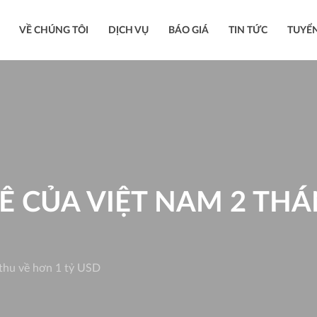
VỀ CHÚNG TÔI
DỊCH VỤ
BÁO GIÁ
TIN TỨC
TUYỂ
Ê CỦA VIỆT NAM 2 THÁ
 thu về hơn 1 tỷ USD