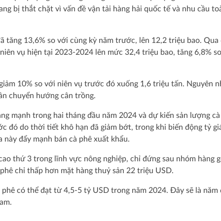
ng bị thắt chặt vì vấn đề vận tải hàng hải quốc tế và nhu cầu to
̃ tăng 13,6% so với cùng kỳ năm trước, lên 12,2 triệu bao. Qua 
a niên vụ hiện tại 2023-2024 lên mức 32,4 triệu bao, tăng 6,8% so
giảm 10% so với niên vụ trước đó xuống 1,6 triệu tấn. Nguyên nh
g dân chuyển hướng cân trồng.
tăng mạnh trong hai tháng đầu năm 2024 và dự kiến sản lượng cà
 đó do thời tiết khô hạn đã giảm bớt, trong khi biến động tỷ gi
 này đẩy mạnh bán cà phê xuất khẩu.
cao thứ 3 trong lĩnh vực nông nghiệp, chỉ đứng sau nhóm hàng g
à phê chỉ thấp hơn mặt hàng thuỷ sản 22 triệu USD.
à phê có thể đạt từ 4,5-5 tỷ USD trong năm 2024. Đây sẽ là năm 
Nam.