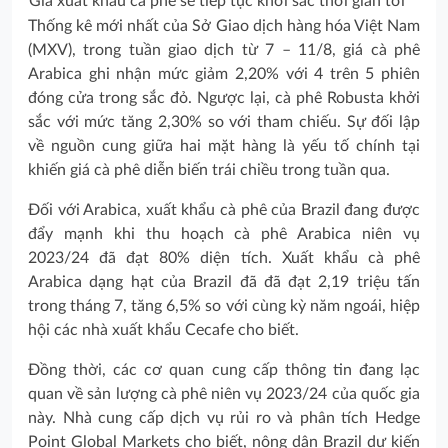
Giá xuất khẩu cà phê sẽ tiếp tục khởi sắc thời gian tới
Thống kê mới nhất của Sở Giao dịch hàng hóa Việt Nam
(MXV), trong tuần giao dịch từ 7 – 11/8, giá cà phê
Arabica ghi nhận mức giảm 2,20% với 4 trên 5 phiên
đóng cửa trong sắc đỏ. Ngược lại, cà phê Robusta khởi
sắc với mức tăng 2,30% so với tham chiếu. Sự đối lập
về nguồn cung giữa hai mặt hàng là yếu tố chính tại
khiến giá cà phê diễn biến trái chiều trong tuần qua.
Đối với Arabica, xuất khẩu cà phê của Brazil đang được
đẩy mạnh khi thu hoạch cà phê Arabica niên vụ
2023/24 đã đạt 80% diện tích. Xuất khẩu cà phê
Arabica dạng hạt của Brazil đã đã đạt 2,19 triệu tấn
trong tháng 7, tăng 6,5% so với cùng kỳ năm ngoái, hiệp
hội các nhà xuất khẩu Cecafe cho biết.
Đồng thời, các cơ quan cung cấp thông tin đang lạc
quan về sản lượng cà phê niên vụ 2023/24 của quốc gia
này. Nhà cung cấp dịch vụ rủi ro và phân tích Hedge
Point Global Markets cho biết, nông dân Brazil dự kiến