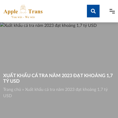
Skip
to
content
Tìm kiếm
XUẤT KHẨU CÁ TRA NĂM 2023 ĐẠT KHOẢNG 1,7
TỶ USD
Trang chủ
»
Xuất khẩu cá tra năm 2023 đạt khoảng 1,7 tỷ
USD