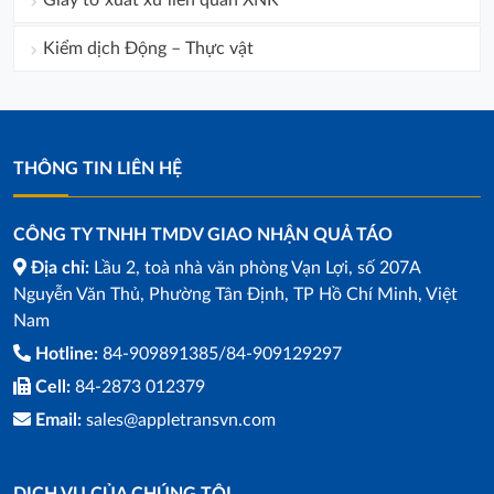
Giấy tờ xuất xứ liên quan XNK
Kiểm dịch Động – Thực vật
THÔNG TIN LIÊN HỆ
CÔNG TY TNHH TMDV GIAO NHẬN QUẢ TÁO
Địa chỉ:
Lầu 2, toà nhà văn phòng Vạn Lợi, số 207A
Nguyễn Văn Thủ, Phường Tân Định, TP Hồ Chí Minh, Việt
Nam
Hotline:
84-909891385/84-909129297
Cell:
84-2873 012379
Email:
sales@appletransvn.com