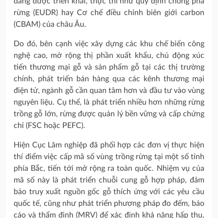
đang được triển khai, thực thi như quy định chống phá
rừng (EUDR) hay Cơ chế điều chỉnh biên giới carbon
(CBAM) của châu Âu.
Do đó, bên cạnh việc xây dựng các khu chế biến công
nghệ cao, mở rộng thị phần xuất khẩu, chủ động xúc
tiến thương mại gỗ và sản phẩm gỗ tại các thị trường
chính, phát triển bán hàng qua các kênh thương mại
điện tử, ngành gỗ cần quan tâm hơn và đầu tư vào vùng
nguyên liệu. Cụ thể, là phát triển nhiều hơn những rừng
trồng gỗ lớn, rừng được quản lý bền vững và cấp chứng
chỉ (FSC hoặc PEFC).
Hiện Cục Lâm nghiệp đã phối hợp các đơn vị thực hiện
thí điểm việc cấp mã số vùng trồng rừng tại một số tỉnh
phía Bắc, tiến tới mở rộng ra toàn quốc. Nhiệm vụ của
mã số này là phát triển chuỗi cung gỗ hợp pháp, đảm
bảo truy xuất nguồn gốc gỗ thích ứng với các yêu cầu
quốc tế, cũng như phát triển phương pháp đo đếm, báo
cáo và thẩm định (MRV) để xác định khả năng hấp thụ,