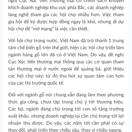
nghị Cục Xúc tiến thương mại có chính sách khuyến
khích doanh nghiệp khu vực phía Bắc, các doanh nghiệp
làng nghề tham gia các hội chợ nhiều hơn. Việc tham
gia hội để ký được hợp đồng ngay là khó, nhưng đi dự
hội chợ để “mở mang” là việc cần thiết.
Với hội chợ trong nước, Việt Nam đã trở thành 1 trung
tâm chế biến gỗ trên thế giới, hiện các hội chợ triển lãm
ngành hàng gỗ lớn đã có ở Việt Nam. Do vậy, đề nghị
Cục Xúc tiến thương mại thông qua các cơ quan tham
tán thương mại ở nước ngoài để quảng bá, giới thiệu
các hội chợ này; từ đó thu hút sự quan tâm cao hơn
của các thị trường quốc tế.
Đối với ngành gỗ nói chung vẫn đang làm theo phương
thức gia công, chưa tập trung chú ý tới thương hiệu.
Các bộ, ngành đang chú trọng tới con số tăng trưởng
xuất khẩu, nhưng doanh nghiệp lại cần chú trọng tới lợi
nhuận thu được. Do vậy, các năm tới cần phải có sự
thay đổi, phát triển theo chiều sâu, thay vì chiều ngang.