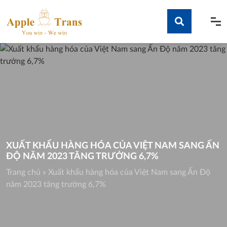
Skip
to
content
Tìm kiếm
XUẤT KHẨU HÀNG HÓA CỦA VIỆT NAM SANG ẤN
ĐỘ NĂM 2023 TĂNG TRƯỞNG 6,7%
Trang chủ
»
Xuất khẩu hàng hóa của Việt Nam sang Ấn Độ
năm 2023 tăng trưởng 6,7%