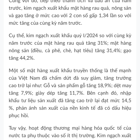
Cùng với đó, tiếp theo thành tích và dấu ấn của năm
trước, kim ngạch xuất khẩu mặt hàng rau quả, nông sản
và gạo tăng ở mức cao với 2 con số gấp 1,34 lần so với
mức tăng của cùng kỳ năm trước.
Cụ thể, kim ngạch xuất khẩu quý I/2024 so với cùng kỳ
năm trước của mặt hàng rau quả tăng 31%; mặt hàng
nông sản (điều, cà phê, chè, hạt tiêu) tăng 31,4%; gạo
tăng 44,2%.
Một số mặt hàng xuất khẩu truyền thống là thế mạnh
của Việt Nam đã chấm dứt đà suy giảm, tăng trưởng
cao trở lại như: Gỗ và sản phẩm gỗ tăng 18,9%; dệt may
tăng 7,9%; giày dép tăng 11,7%. Bên cạnh đó, nhập
khẩu tư liệu sản xuất đã tăng cao trở lại đạt mức 14,5
%, phản ánh sản xuất của nền kinh tế đã có dấu hiệu
phục hồi.
Tuy vậy, hoạt động thương mại hàng hóa quốc tế của
nước ta phụ thuộc vào số ít thị trường. Kim ngạch xuất