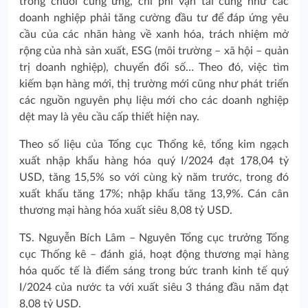
trong chuỗi cung ứng, chi phí vận tải cũng như các
doanh nghiệp phải tăng cường đầu tư để đáp ứng yêu
cầu của các nhãn hàng về xanh hóa, trách nhiệm mở
rộng của nhà sản xuất, ESG (môi trường – xã hội – quản
trị doanh nghiệp), chuyển đổi số… Theo đó, việc tìm
kiếm bạn hàng mới, thị trường mới cũng như phát triển
các nguồn nguyên phụ liệu mới cho các doanh nghiệp
dệt may là yêu cầu cấp thiết hiện nay.
Theo số liệu của Tổng cục Thống kê, tổng kim ngạch
xuất nhập khẩu hàng hóa quý I/2024 đạt 178,04 tỷ
USD, tăng 15,5% so với cùng kỳ năm trước, trong đó
xuất khẩu tăng 17%; nhập khẩu tăng 13,9%. Cán cân
thương mại hàng hóa xuất siêu 8,08 tỷ USD.
TS. Nguyễn Bích Lâm – Nguyên Tổng cục trưởng Tổng
cục Thống kê – đánh giá, hoạt động thương mại hàng
hóa quốc tế là điểm sáng trong bức tranh kinh tế quý
I/2024 của nước ta với xuất siêu 3 tháng đầu năm đạt
8,08 tỷ USD.