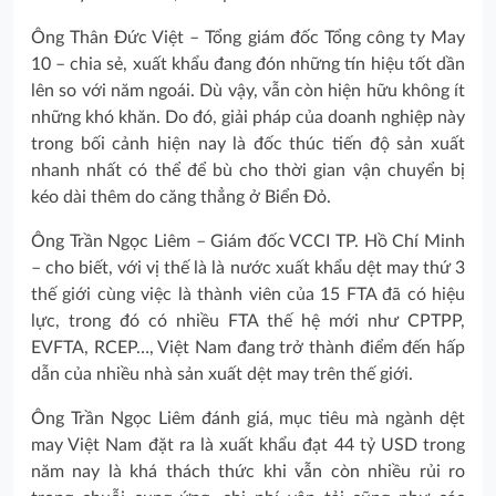
Ông Thân Đức Việt – Tổng giám đốc Tổng công ty May
10 – chia sẻ, xuất khẩu đang đón những tín hiệu tốt dần
lên so với năm ngoái. Dù vậy, vẫn còn hiện hữu không ít
những khó khăn. Do đó, giải pháp của doanh nghiệp này
trong bối cảnh hiện nay là đốc thúc tiến độ sản xuất
nhanh nhất có thể để bù cho thời gian vận chuyển bị
kéo dài thêm do căng thẳng ở Biển Đỏ.
Ông Trần Ngọc Liêm – Giám đốc VCCI TP. Hồ Chí Minh
– cho biết, với vị thế là là nước xuất khẩu dệt may thứ 3
thế giới cùng việc là thành viên của 15 FTA đã có hiệu
lực, trong đó có nhiều FTA thế hệ mới như CPTPP,
EVFTA, RCEP…, Việt Nam đang trở thành điểm đến hấp
dẫn của nhiều nhà sản xuất dệt may trên thế giới.
Ông Trần Ngọc Liêm đánh giá, mục tiêu mà ngành dệt
may Việt Nam đặt ra là xuất khẩu đạt 44 tỷ USD trong
năm nay là khá thách thức khi vẫn còn nhiều rủi ro