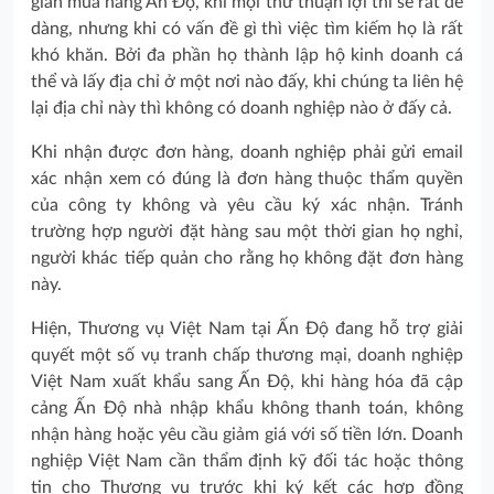
gian mua hàng Ấn Độ, khi mọi thứ thuận lợi thì sẽ rất dễ
dàng, nhưng khi có vấn đề gì thì việc tìm kiếm họ là rất
khó khăn. Bởi đa phần họ thành lập hộ kinh doanh cá
thể và lấy địa chỉ ở một nơi nào đấy, khi chúng ta liên hệ
lại địa chỉ này thì không có doanh nghiệp nào ở đấy cả.
Khi nhận được đơn hàng, doanh nghiệp phải gửi email
xác nhận xem có đúng là đơn hàng thuộc thẩm quyền
của công ty không và yêu cầu ký xác nhận. Tránh
trường hợp người đặt hàng sau một thời gian họ nghỉ,
người khác tiếp quản cho rằng họ không đặt đơn hàng
này.
Hiện, Thương vụ Việt Nam tại Ấn Độ đang hỗ trợ giải
quyết một số vụ tranh chấp thương mại, doanh nghiệp
Việt Nam xuất khẩu sang Ấn Độ, khi hàng hóa đã cập
cảng Ấn Độ nhà nhập khẩu không thanh toán, không
nhận hàng hoặc yêu cầu giảm giá với số tiền lớn. Doanh
nghiệp Việt Nam cần thẩm định kỹ đối tác hoặc thông
tin cho Thương vụ trước khi ký kết các hợp đồng