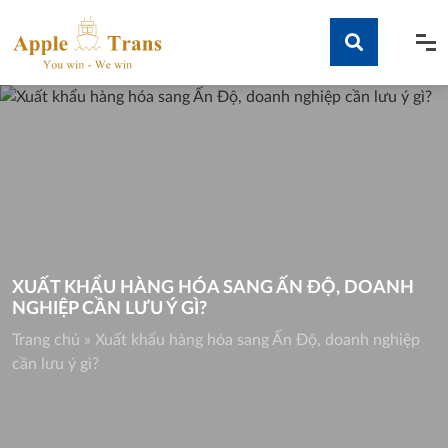
Skip
to
content
Tìm kiếm
XUẤT KHẨU HÀNG HÓA SANG ẤN ĐỘ, DOANH
NGHIỆP CẦN LƯU Ý GÌ?
Trang chủ
»
Xuất khẩu hàng hóa sang Ấn Độ, doanh nghiệp
cần lưu ý gì?