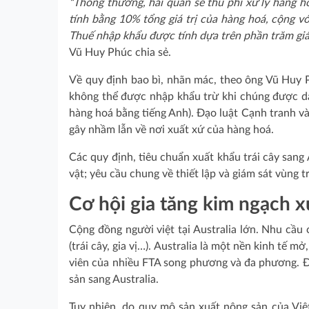
“Thông thường, hải quan sẽ thu phí xử lý hàng 
tính bằng 10% tổng giá trị của hàng hoá, cộng v
Thuế nhập khẩu được tính dựa trên phần trăm gi
Vũ Huy Phúc chia sẻ.
Về quy định bao bì, nhãn mác, theo ông Vũ Huy 
không thể được nhập khẩu trừ khi chúng được d
hàng hoá bằng tiếng Anh). Đạo luật Cạnh tranh v
gây nhầm lẫn về nơi xuất xứ của hàng hoá.
Các quy định, tiêu chuẩn xuất khẩu trái cây sang
vật; yêu cầu chung về thiết lập và giám sát vùng 
Cơ hội gia tăng kim ngạch x
Cộng đồng người việt tại Australia lớn. Nhu cầu
(trái cây, gia vị…). Australia là một nền kinh tế 
viên của nhiều FTA song phương và đa phương. Đ
sản sang Australia.
Tuy nhiên, do quy mô sản xuất nông sản của Việ