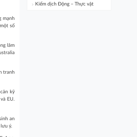
Kiểm dịch Động – Thực vật
ng mạnh
 một số
ông lâm
stralia
n tranh
 cản kỹ
 và EU.
sinh an
lưu ý.