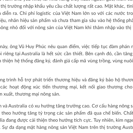
thị trường nhập khẩu yêu cầu chất lượng rất cao. Mặt khác, tìn
 diễn ra. Chi phí logistic của Việt Nam lớn so với các nước tr
iệu, nhãn hiệu sản phẩm và chưa tham gia sâu vào hệ thống ph
hông nhỏ đối với nông sản của Việt Nam khi thâm nhập vào thị
 này, ông Vũ Huy Phúc nêu quan điểm, việc tiếp tục đàm phán
 riêng tại Australia là hết sức cần thiết. Bên cạnh đó, cần tăn
 thiện hệ thống đăng ký, đánh giá cấp mã vùng trồng, vùng nuôi
 trình hỗ trợ phát triển thương hiệu và đăng ký bảo hộ thươ
 các hoạt động xúc tiến thương mại, kết nối giao thương ch
n xuất, thương mại nông sản.
và Australia có xu hướng tăng trưởng cao. Cơ cấu hàng nông s
 theo hướng tăng tỷ trọng các sản phẩm đã qua chế biến. Chấ
lia đang được cải thiện theo hướng tích cực. Tuy nhiên, kim ngạ
 Sự đa dạng mặt hàng nông sản Việt Nam trên thị trường Austr