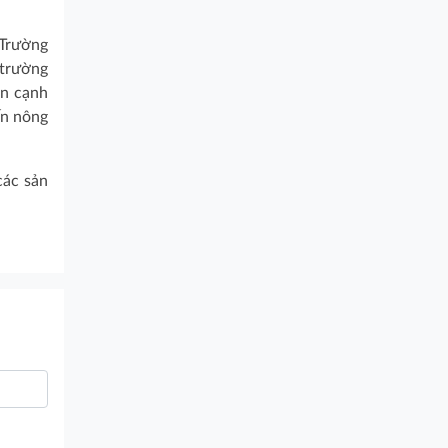
 Trường
 trường
ên cạnh
ến nông
các sản