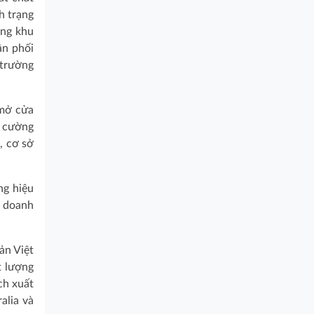
h trạng
ong khu
ân phối
 trường
 mở cửa
g cường
, cơ sở
ng hiệu
o doanh
ản Việt
t lượng
ch xuất
alia và