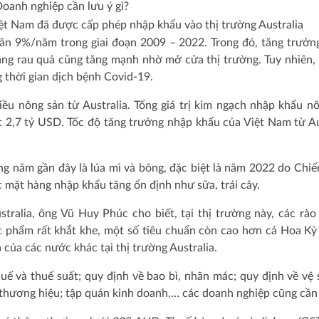
Việt Nam đã được cấp phép nhập khẩu vào thị trường Australia
uân 9%/năm trong giai đoạn 2009 – 2022. Trong đó, tăng trưở
hàng rau quả cũng tăng mạnh nhờ mở cửa thị trường. Tuy nhiên,
g thời gian dịch bệnh Covid-19.
ều nông sản từ Australia. Tổng giá trị kim ngạch nhập khẩu n
 2,7 tỷ USD. Tốc độ tăng trưởng nhập khẩu của Việt Nam từ Au
 năm gần đây là lúa mì và bông, đặc biệt là năm 2022 do Chiế
 mặt hàng nhập khẩu tăng ổn định như sữa, trái cây.
ralia, ông Vũ Huy Phúc cho biết, tại thị trường này, các rào
c phẩm rất khắt khe, một số tiêu chuẩn còn cao hơn cả Hoa Kỳ
của các nước khác tại thị trường Australia.
ế và thuế suất; quy định về bao bì, nhãn mác; quy định về vệ 
 thương hiệu; tập quán kinh doanh,… các doanh nghiệp cũng cần 