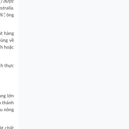
T) được
tralia.
%”,
ông
ặt hàng
đúng về
ch hoặc
ch thực
àng lớn
à thành
ẩu nông
át chất