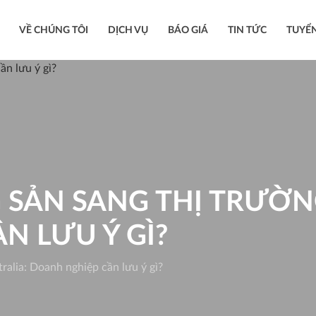
VỀ CHÚNG TÔI
DỊCH VỤ
BÁO GIÁ
TIN TỨC
TUYỂ
SẢN SANG THỊ TRƯỜN
N LƯU Ý GÌ?
ralia: Doanh nghiệp cần lưu ý gì?