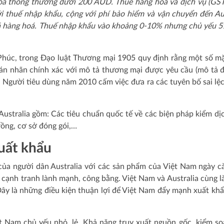
hoá thông thường dưới 200 AUD. Thuế hàng hoá và dịch vụ (GS
ới thuế nhập khẩu, cộng với phí bảo hiểm và vận chuyển đến Aus
á hàng hoá. Thuế nhập khẩu vào khoảng 0-10% nhưng chủ yếu 5
Phúc, trong Đạo luật Thương mại 1905 quy định rằng một số m
án nhãn chính xác với mô tả thương mại được yêu cầu (mô tả 
à Người tiêu dùng năm 2010 cấm việc đưa ra các tuyên bố sai lệ
 Australia gồm: Các tiêu chuẩn quốc tế về các biện pháp kiểm dị
trồng, cơ sở đóng gói,…
uất khẩu
 của người dân Australia với các sản phẩm của Việt Nam ngày c
mở, cạnh tranh lành mạnh, công bằng. Việt Nam và Australia cùng l
ây là những điều kiện thuận lợi để Việt Nam đẩy mạnh xuất kh
t Nam chủ yếu nhỏ, lẻ. Khả năng truy xuất nguồn gốc, kiểm so