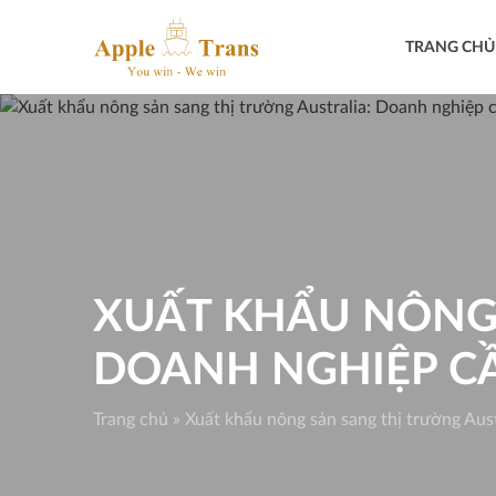
Skip
to
TRANG CHỦ
content
XUẤT KHẨU NÔNG 
DOANH NGHIỆP CẦ
Trang chủ
»
Xuất khẩu nông sản sang thị trường Aust