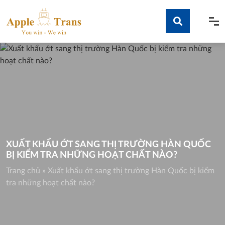
Skip
to
content
Tìm kiếm
XUẤT KHẨU ỚT SANG THỊ TRƯỜNG HÀN QUỐC
BỊ KIỂM TRA NHỮNG HOẠT CHẤT NÀO?
Trang chủ
»
Xuất khẩu ớt sang thị trường Hàn Quốc bị kiểm
tra những hoạt chất nào?