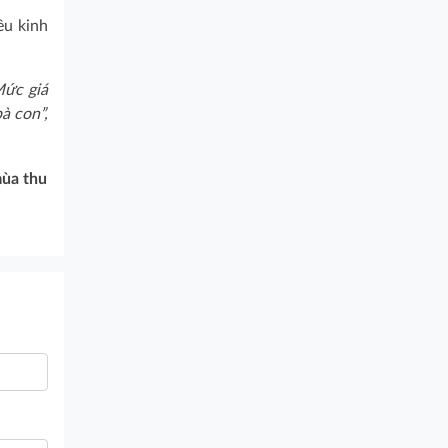
êu kinh
Mức giá
à con”,
mùa thu