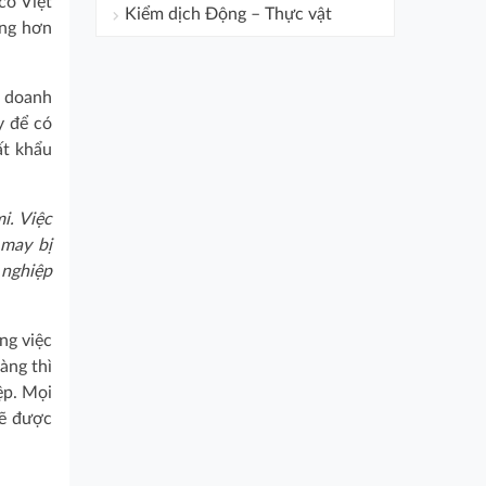
có Việt
Kiểm dịch Động – Thực vật
ọng hơn
a doanh
y để có
ất khẩu
i. Việc
 may bị
 nghiệp
ng việc
àng thì
ệp. Mọi
sẽ được