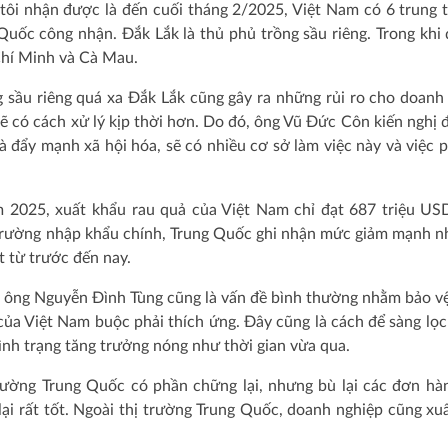
ôi nhận được là đến cuối tháng 2/2025, Việt Nam có 6 trung 
uốc công nhận. Đắk Lắk là thủ phủ trồng sầu riêng. Trong khi 
Chí Minh và Cà Mau.
 sầu riêng quá xa Đắk Lắk cũng gây ra những rủi ro cho doanh
 sẽ có cách xử lý kịp thời hơn. Do đó, ông Vũ Đức Côn kiến nghị 
à đẩy mạnh xã hội hóa, sẽ có nhiều cơ sở làm việc này và việc 
m 2025, xuất khẩu rau quả của Việt Nam chỉ đạt 687 triệu US
 trường nhập khẩu chính, Trung Quốc ghi nhận mức giảm mạnh nh
 từ trước đến nay.
eo ông Nguyễn Đình Tùng cũng là vấn đề bình thường nhằm bảo v
của Việt Nam buộc phải thích ứng. Đây cũng là cách để sàng lọ
tình trạng tăng trưởng nóng như thời gian vừa qua.
trường Trung Quốc có phần chững lại, nhưng bù lại các đơn hà
lại rất tốt. Ngoài thị trường Trung Quốc, doanh nghiệp cũng xu