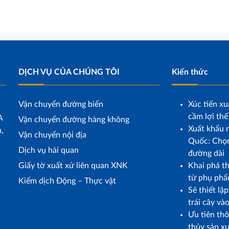
DỊCH VỤ CỦA CHÚNG TÔI
Kiến thức
Vận chuyển đường biển
Xúc tiến xu
cầm lợi thế
A
Vận chuyển đường hàng không
Xuất khẩu r
,
Vận chuyển nội địa
Quốc: Chọn
Dịch vụ hải quan
đường dài
Giấy tờ xuất xứ liên quan XNK
Khai phá t
từ phụ phẩ
Kiểm dịch Động – Thực vật
Sẽ thiết lậ
trái cây và
Ưu tiên th
thủy sản x