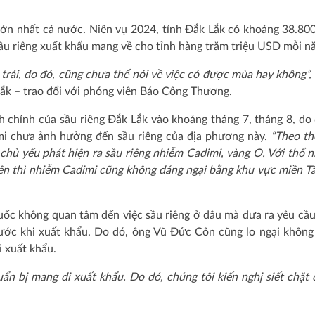
g lớn nhất cả nước. Niên vụ 2024, tỉnh Đắk Lắk có khoảng 38.80
sầu riêng xuất khẩu mang về cho tỉnh hàng trăm triệu USD mỗi n
trái, do đó, cũng chưa thể nói về việc có được mùa hay không”,
Lắk – trao đổi với phóng viên Báo Công Thương.
chính của sầu riêng Đắk Lắk vào khoảng tháng 7, tháng 8, do 
imi chưa ảnh hưởng đến sầu riêng của địa phương này.
“Theo th
chủ yếu phát hiện ra sầu riêng nhiễm Cadimi, vàng O. Với thổ 
ên thì nhiễm Cadimi cũng không đáng ngại bằng khu vực miền Tâ
Quốc không quan tâm đến việc sầu riêng ở đâu mà đưa ra yêu cầ
rước khi xuất khẩu. Do đó, ông Vũ Đức Côn cũng lo ngại không
i xuất khẩu.
ẩn bị mang đi xuất khẩu. Do đó, chúng tôi kiến nghị siết chặt 