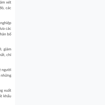
tâm xét
đó, các
 nghiệp
đưa các
phân bố
D, giảm
ất, chỉ
ệ người
c những
ng xuất
ất khẩu