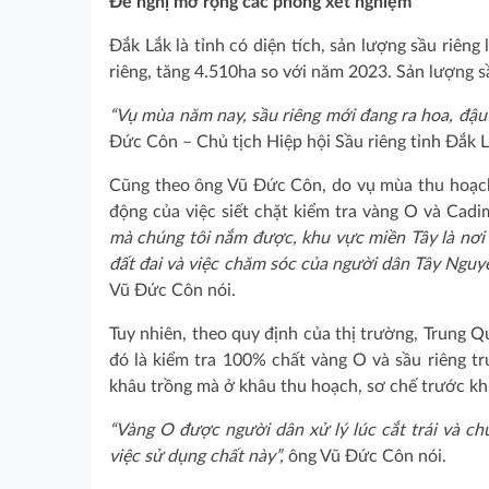
Đề nghị mở rộng các phòng xét nghiệm
Đắk Lắk là tỉnh có diện tích, sản lượng sầu riên
riêng, tăng 4.510ha so với năm 2023. Sản lượng 
“Vụ mùa năm nay, sầu riêng mới đang ra hoa, đậu 
Đức Côn – Chủ tịch Hiệp hội Sầu riêng tỉnh Đắk 
Cũng theo ông Vũ Đức Côn, do vụ mùa thu hoạch 
động của việc siết chặt kiểm tra vàng O và Cad
mà chúng tôi nắm được, khu vực miền Tây là nơi 
đất đai và việc chăm sóc của người dân Tây Nguy
Vũ Đức Côn nói.
Tuy nhiên, theo quy định của thị trường, Trung 
đó là kiểm tra 100% chất vàng O và sầu riêng t
khâu trồng mà ở khâu thu hoạch, sơ chế trước kh
“Vàng O được người dân xử lý lúc cắt trái và chu
việc sử dụng chất này”,
ông Vũ Đức Côn nói.