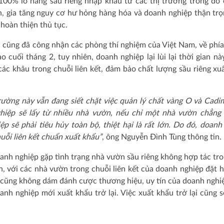
100% lô hàng sầu riêng nhập khẩu từ các thị trường trong đó 
n, gia tăng nguy cơ hư hỏng hàng hóa và doanh nghiệp thận tr
hoàn thiện thủ tục.
 cũng đã công nhận các phòng thí nghiệm của Việt Nam, về phí
 cuối tháng 2, tuy nhiên, doanh nghiệp lại lùi lại thời gian nà
ác khâu trong chuỗi liên kết, đảm bảo chất lượng sầu riêng xu
rường này vẫn đang siết chặt việc quản lý chất vàng O và Cadim
ghiệp sẽ lấy từ nhiều nhà vườn, nếu chỉ một nhà vườn chẳng
p sẽ phải tiêu hủy toàn bộ, thiệt hại là rất lớn. Do đó, doanh
huỗi liên kết chuẩn xuất khẩu”
, ông Nguyễn Đình Tùng thông tin.
nh nghiệp gặp tình trạng nhà vườn sầu riêng không hợp tác tro
, với các nhà vườn trong chuỗi liên kết của doanh nghiệp đặt h
 cũng không dám đánh cược thương hiệu, uy tín của doanh nghi
anh nghiệp mới xuất khẩu trở lại. Việc xuất khẩu trở lại cũng 