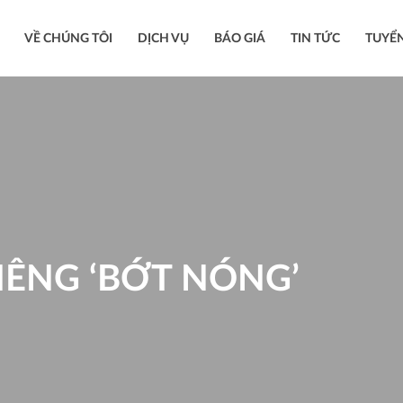
VỀ CHÚNG TÔI
DỊCH VỤ
BÁO GIÁ
TIN TỨC
TUYỂ
IÊNG ‘BỚT NÓNG’