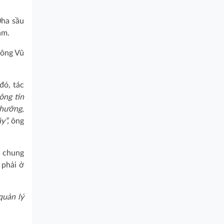
0ha sầu
ăm.
ông Vũ
đó, tác
ông tin
nhưỡng,
y”,
ông
u chung
 phải ở
quản lý