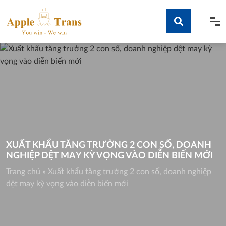
Skip
to
content
Tìm kiếm
XUẤT KHẨU TĂNG TRƯỞNG 2 CON SỐ, DOANH
NGHIỆP DỆT MAY KỲ VỌNG VÀO DIỄN BIẾN MỚI
Trang chủ
»
Xuất khẩu tăng trưởng 2 con số, doanh nghiệp
dệt may kỳ vọng vào diễn biến mới