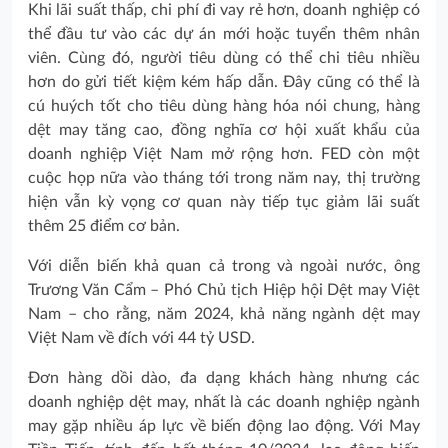
Khi lãi suất thấp, chi phí đi vay rẻ hơn, doanh nghiệp có
thể đầu tư vào các dự án mới hoặc tuyển thêm nhân
viên. Cùng đó, người tiêu dùng có thể chi tiêu nhiều
hơn do gửi tiết kiệm kém hấp dẫn. Đây cũng có thể là
cú huých tốt cho tiêu dùng hàng hóa nói chung, hàng
dệt may tăng cao, đồng nghĩa cơ hội xuất khẩu của
doanh nghiệp Việt Nam mở rộng hơn. FED còn một
cuộc họp nữa vào tháng tới trong năm nay, thị trường
hiện vẫn kỳ vọng cơ quan này tiếp tục giảm lãi suất
thêm 25 điểm cơ bản.
Với diễn biến khả quan cả trong và ngoài nước, ông
Trương Văn Cẩm – Phó Chủ tịch Hiệp hội Dệt may Việt
Nam – cho rằng, năm 2024, khả năng ngành dệt may
Việt Nam về đích với 44 tỷ USD.
Đơn hàng dồi dào, đa dạng khách hàng nhưng các
doanh nghiệp dệt may, nhất là các doanh nghiệp ngành
may gặp nhiều áp lực về biến động lao động. Với May