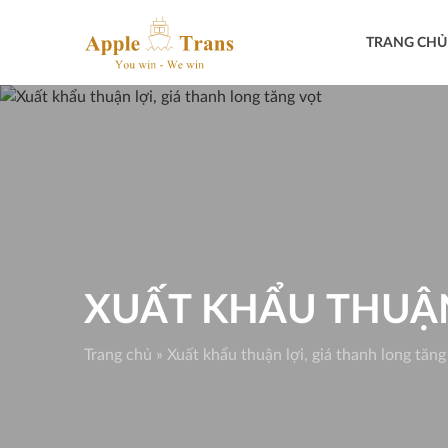
Skip
to
TRANG CHỦ
content
XUẤT KHẨU THUẬN
Trang chủ
»
Xuất khẩu thuận lợi, giá thanh long tăng