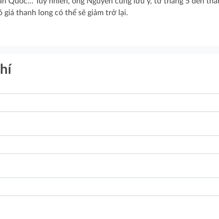
n Quốc… Tuy nhiên, ông Nguyên cũng lưu ý, từ tháng 5 đến thá
giá thanh long có thể sẽ giảm trở lại.
hí