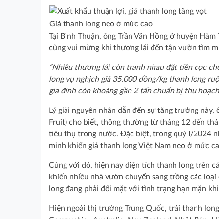
Giá thanh long neo ở mức cao
Tại Bình Thuận, ông Trần Văn Hồng ở huyện Hàm T
cũng vui mừng khi thương lái đến tận vườn tìm m
“Nhiều thương lái còn tranh nhau đặt tiền cọc c
long vụ nghịch giá 35.000 đồng/kg thanh long ruột 
gia đình còn khoảng gần 2 tấn chuẩn bị thu hoạch
Lý giải nguyên nhân dẫn đến sự tăng trưởng này,
Fruit) cho biết, thông thường từ tháng 12 đến t
tiêu thụ trong nước. Đặc biệt, trong quý I/2024 
minh khiến giá thanh long Việt Nam neo ở mức ca
Cùng với đó, hiện nay diện tích thanh long trên
khiến nhiều nhà vườn chuyển sang trồng các loại 
long đang phải đối mặt với tình trạng hạn mặn kh
Hiện ngoài thị trường Trung Quốc, trái thanh lon