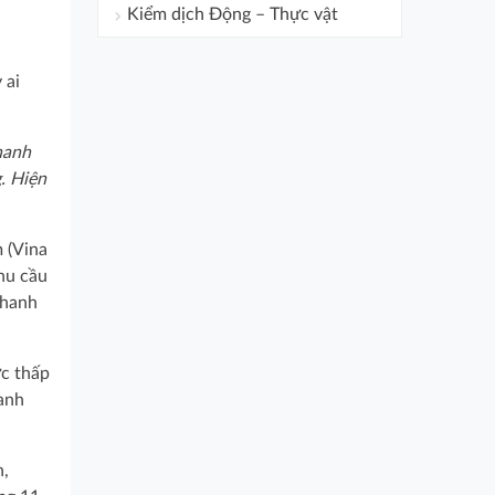
Kiểm dịch Động – Thực vật
 ai
hanh
g. Hiện
 (Vina
hu cầu
Thanh
ức thấp
hanh
n,