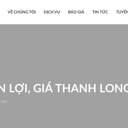
VỀ CHÚNG TÔI
DỊCH VỤ
BÁO GIÁ
TIN TỨC
TUYỂ
 LỢI, GIÁ THANH LON
 vọt