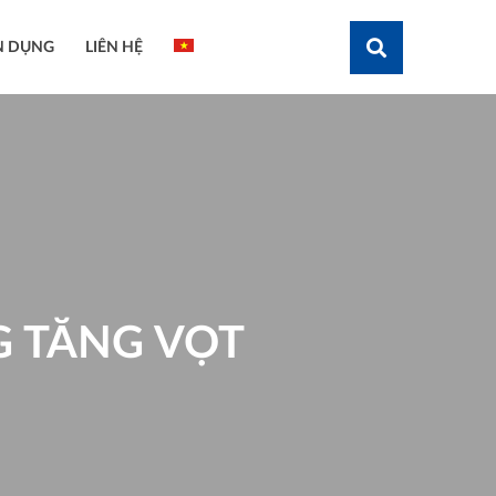
N DỤNG
LIÊN HỆ
Tìm kiếm
G TĂNG VỌT