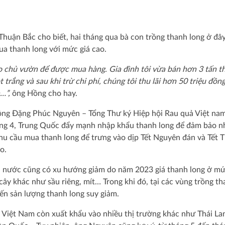
huận Bắc cho biết, hai tháng qua bà con trồng thanh long ở đây
ua thanh long với mức giá cao.
ho chủ vườn để được mua hàng. Gia đình tôi vừa bán hơn 3 tấn t
trắng và sau khi trừ chi phí, chúng tôi thu lãi hơn 50 triệu đồn
…”,
ông Hồng cho hay.
 ông Đặng Phúc Nguyên – Tổng Thư ký Hiệp hội Rau quả Việt nam
háng 4, Trung Quốc đẩy mạnh nhập khẩu thanh long để đảm bảo n
nhu cầu mua thanh long để trưng vào dịp Tết Nguyên đán và Tết 
o.
 cả nước cũng có xu hướng giảm do năm 2023 giá thanh long ở m
cây khác như sầu riêng, mít… Trong khi đó, tại các vùng trồng t
iến sản lượng thanh long suy giảm.
g Việt Nam còn xuất khẩu vào nhiều thị trường khác như Thái La