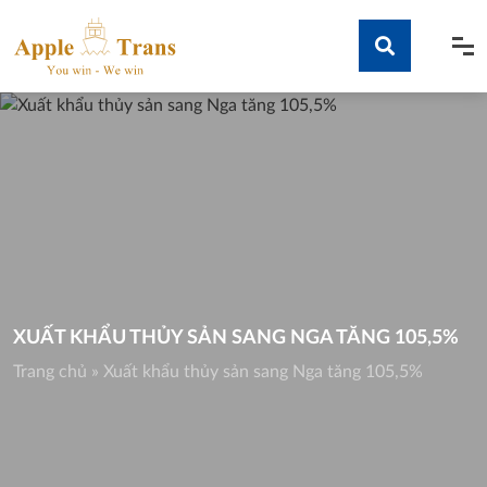
Skip
to
content
Tìm kiếm
XUẤT KHẨU THỦY SẢN SANG NGA TĂNG 105,5%
Trang chủ
»
Xuất khẩu thủy sản sang Nga tăng 105,5%