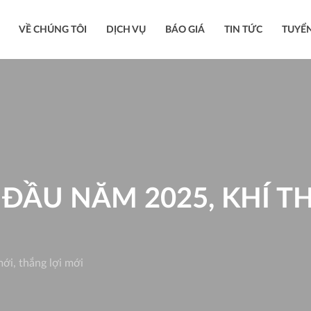
VỀ CHÚNG TÔI
DỊCH VỤ
BÁO GIÁ
TIN TỨC
TUYỂ
ĐẦU NĂM 2025, KHÍ TH
ới, thắng lợi mới