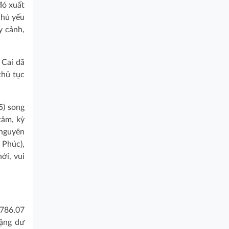
đó xuất
chủ yếu
y cảnh,
 Cai đã
thủ tục
5) song
tâm, kỳ
 nguyên
 Phúc),
ởi, vui
 786,07
hặng dư