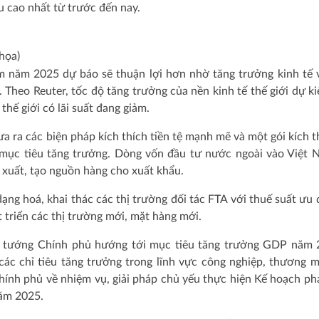
u cao nhất từ trước đến nay.
họa)
m năm 2025 dự báo sẽ thuận lợi hơn nhờ tăng trưởng kinh tế 
Theo Reuter, tốc độ tăng trưởng của nền kinh tế thế giới dự ki
hế giới có lãi suất đang giảm.
ưa ra các biện pháp kích thích tiền tệ mạnh mẽ và một gói kích th
 mục tiêu tăng trưởng. Dòng vốn đầu tư nước ngoài vào Việt 
 xuất, tạo nguồn hàng cho xuất khẩu.
ng hoá, khai thác các thị trường đối tác FTA với thuế suất ưu đ
t triển các thị trường mới, mặt hàng mới.
ủ tướng Chính phủ hướng tới mục tiêu tăng trưởng GDP năm
c chỉ tiêu tăng trưởng trong lĩnh vực công nghiệp, thương 
nh phủ về nhiệm vụ, giải pháp chủ yếu thực hiện Kế hoạch phá
năm 2025.