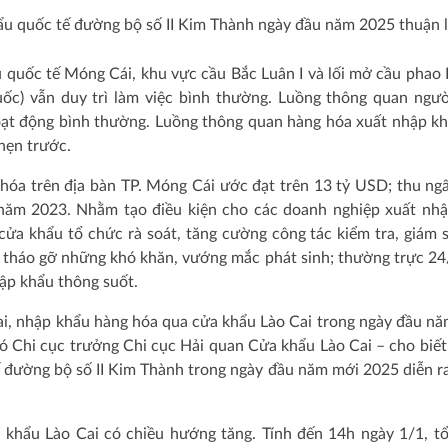
ẩu quốc tế đường bộ số II Kim Thành ngày đầu năm 2025 thuận l
u quốc tế Móng Cái, khu vực cầu Bắc Luân I và lối mở cầu pha
ốc) vẫn duy trì làm việc bình thường. Luồng thông quan ngườ
hoạt động bình thường. Luồng thông quan hàng hóa xuất nhập k
hẹn trước.
óa trên địa bàn TP. Móng Cái ước đạt trên 13 tỷ USD; thu ng
 năm 2023. Nhằm tạo điều kiện cho các doanh nghiệp xuất nh
cửa khẩu tổ chức rà soát, tăng cường công tác kiểm tra, giám s
ng tháo gỡ những khó khăn, vướng mắc phát sinh; thường trực 2
hập khẩu thông suốt.
ai, nhập khẩu hàng hóa qua cửa khẩu Lào Cai trong ngày đầu n
 Chi cục trưởng Chi cục Hải quan Cửa khẩu Lào Cai – cho biết
 đường bộ số II Kim Thành trong ngày đầu năm mới 2025 diễn r
 khẩu Lào Cai có chiều hướng tăng. Tính đến 14h ngày 1/1, t