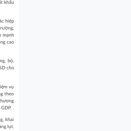
ất khẩu
ác hiệp
trường,
ển mạnh
âng cao
ng, bộ,
USD cho
hiệm vụ
ng theo
 thương
g GDP.
g, khai
ăng lực