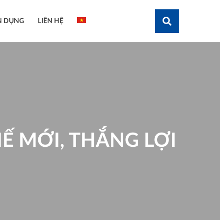
N DỤNG
LIÊN HỆ
Tìm kiếm
Ế MỚI, THẮNG LỢI