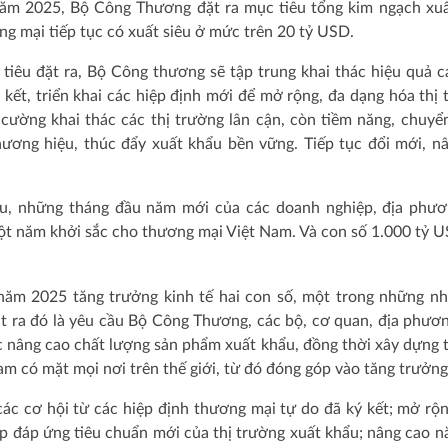
 năm 2025, Bộ Công Thương đặt ra mục tiêu tổng kim ngạch xu
g mại tiếp tục có xuất siêu ở mức trên 20 tỷ USD.
iêu đặt ra, Bộ Công thương sẽ tập trung khai thác hiệu quả c
 kết, triển khai các hiệp định mới để mở rộng, đa dạng hóa thị 
cường khai thác các thị trường lân cận, còn tiềm năng, chuy
ương hiệu, thúc đẩy xuất khẩu bền vững. Tiếp tục đổi mới, n
đầu, những tháng đầu năm mới của các doanh nghiệp, địa phươ
ột năm khởi sắc cho thương mại Việt Nam. Và con số 1.000 tỷ 
ể năm 2025 tăng trưởng kinh tế hai con số, một trong những n
ra đó là yêu cầu Bộ Công Thương, các bộ, cơ quan, địa phươ
ệc nâng cao chất lượng sản phẩm xuất khẩu, đồng thời xây dựng
m có mặt mọi nơi trên thế giới, từ đó đóng góp vào tăng trưởn
ác cơ hội từ các hiệp định thương mại tự do đã ký kết; mở rộn
ệp đáp ứng tiêu chuẩn mới của thị trường xuất khẩu; nâng cao n