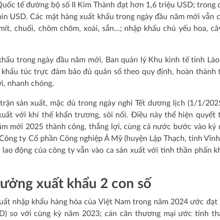
ốc tế đường bộ số II Kim Thành đạt hơn 1,6 triệu USD; trong 
ìn USD. Các mặt hàng xuất khẩu trong ngày đầu năm mới vẫn 
 mít, chuối, chôm chôm, xoài, sắn…; nhập khẩu chủ yếu hoa, câ
hẩu trong ngày đầu năm mới, Ban quản lý Khu kinh tế tỉnh Lào
a khẩu túc trực đảm bảo đủ quân số theo quy định, hoàn thành 
i, nhanh chóng.
 trận sản xuất, mặc dù trong ngày nghỉ Tết dương lịch (1/1/202
ất với khí thế khẩn trương, sôi nổi. Điều này thể hiện quyết 
ăm mới 2025 thành công, thắng lợi, cùng cả nước bước vào kỷ
Công ty Cổ phần Công nghiệp Á Mỹ (huyện Lập Thạch, tỉnh Vĩnh
lao động của công ty vẫn vào ca sản xuất với tinh thần phấn kh
rưởng xuất khẩu 2 con số
á xuất nhập khẩu hàng hóa của Việt Nam trong năm 2024 ước đạt
D) so với cùng kỳ năm 2023; cán cân thương mại ước tính t