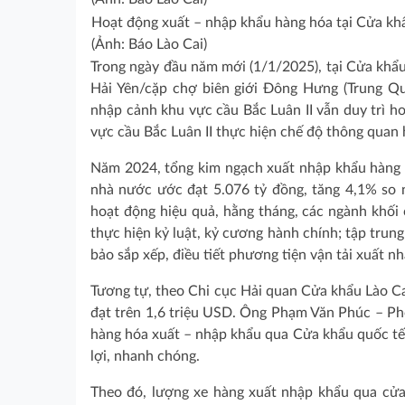
Hoạt động xuất – nhập khẩu hàng hóa tại Cửa kh
(Ảnh: Báo Lào Cai)
Trong ngày đầu năm mới (1/1/2025), tại Cửa khẩ
Hải Yên/cặp chợ biên giới Đông Hưng (Trung Qu
nhập cảnh khu vực cầu Bắc Luân II vẫn duy trì 
vực cầu Bắc Luân II thực hiện chế độ thông quan 
Năm 2024, tổng kim ngạch xuất nhập khẩu hàng h
nhà nước ước đạt 5.076 tỷ đồng, tăng 4,1% so
hoạt động hiệu quả, hằng tháng, các ngành khối 
thực hiện kỷ luật, kỷ cương hành chính; tập tru
bảo sắp xếp, điều tiết phương tiện vận tải xuất n
Tương tự, theo Chi cục Hải quan Cửa khẩu Lào C
đạt trên 1,6 triệu USD. Ông Phạm Văn Phúc – Phó
hàng hóa xuất – nhập khẩu qua Cửa khẩu quốc tế
lợi, nhanh chóng.
Theo đó, lượng xe hàng xuất nhập khẩu qua cửa