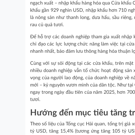
ngạch xuất – nhập khẩu hàng hóa qua Cửa khẩu Qu
khẩu gần 929 nghìn USD, nhập khẩu hơn 710 ngh
là nông sản như thanh long, dưa hấu, sầu riêng,
rau củ quả tươi.
Để hỗ trợ các doanh nghiệp tham gia xuất nhập k
chỉ đạo các lực lượng chức năng làm việc tại cử
nhanh nhất, bảo đảm lưu thông hàng hóa thuận lợ
Cùng với sự sôi động tại các cửa khẩu, trên mặt
nhiều doanh nghiệp vẫn tổ chức hoạt động sản xu
vọng của người lao động, của doanh nghiệp về n
mới – kỷ nguyên vươn mình của dân tộc. Như tại 
ngay trong ngày đầu tiên của năm 2025, hơn 700 
tươi.
Hướng đến mục tiêu tăng t
Theo số liệu của Tổng cục Hải quan, tổng trị gi
tỷ USD, tăng 15,4% (tương ứng tăng 105 tỷ US