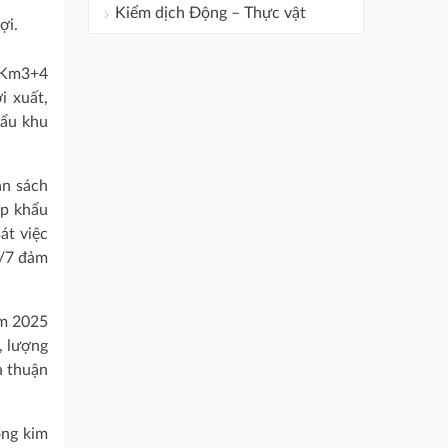
Kiểm dịch Động – Thực vật
ợi.
o Km3+4
i xuất,
hẩu khu
ân sách
ập khẩu
át việc
4/7 đảm
ăm 2025
, lượng
a thuận
ổng kim