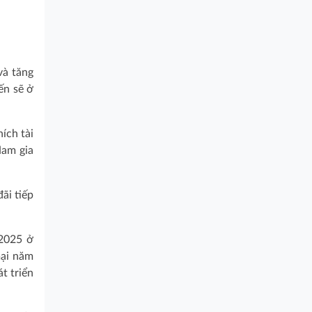
và tăng
ến sẽ ở
ích tài
Nam gia
ãi tiếp
 2025 ở
mại năm
t triển