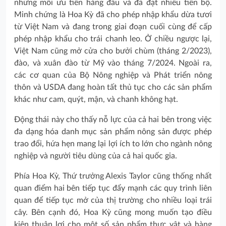
những mối ưu tiên hàng đầu và đã đạt nhiều tiến bộ.
Minh chứng là Hoa Kỳ đã cho phép nhập khẩu dừa tươi
từ Việt Nam và đang trong giai đoạn cuối cùng để cấp
phép nhập khẩu cho trái chanh leo. Ở chiều ngược lại,
Việt Nam cũng mở cửa cho bưởi chùm (tháng 2/2023),
đào, và xuân đào từ Mỹ vào tháng 7/2024. Ngoài ra,
các cơ quan của Bộ Nông nghiệp và Phát triển nông
thôn và USDA đang hoàn tất thủ tục cho các sản phẩm
khác như cam, quýt, mận, và chanh không hạt.
Động thái này cho thấy nỗ lực của cả hai bên trong việc
đa dạng hóa danh mục sản phẩm nông sản được phép
trao đổi, hứa hẹn mang lại lợi ích to lớn cho ngành nông
nghiệp và người tiêu dùng của cả hai quốc gia.
Phía Hoa Kỳ, Thứ trưởng Alexis Taylor cũng thống nhất
quan điểm hai bên tiếp tục đẩy mạnh các quy trình liên
quan để tiếp tục mở của thị trường cho nhiều loại trái
cây. Bên cạnh đó, Hoa Kỳ cũng mong muốn tạo điều
kiện thuận lợi cho một số sản phẩm thực vật và hàng